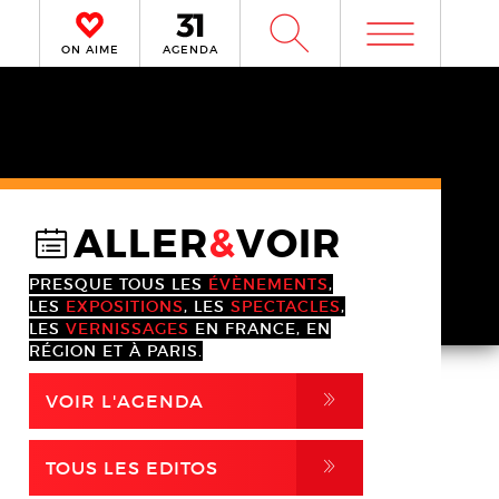
m
W
ON AIME
AGENDA
ALLER
&
VOIR
@
PRESQUE TOUS LES
ÉVÈNEMENTS
,
LES
EXPOSITIONS
, LES
SPECTACLES
,
LES
VERNISSAGES
EN FRANCE, EN
RÉGION ET À PARIS.
,
VOIR L'AGENDA
,
TOUS LES EDITOS