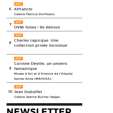
ART
6
Affranchi
Galerie Patricia Dorfmann,
ART
7
OVNi folies ! 8e édition
ART
Charles Lapicque. Une
8
collection privée inconnue
,
ART
Corinne Deville, un univers
9
fantastique
Musée d’Art et d’Histoire de l’Hôpital
Sainte-Anne (MAHHSA),
e l’installation
in vivo
d’Aurélie Menaldo, à la galerie chez-robert, 2014.
ART
esy chez-robert, © Aurélie Menaldo
10
Jean Dubuffet
Galerie Jeanne Bucher Jaeger,
NEWSLETTER