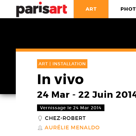
ART
PHOT
ART |
INSTALLATION
In vivo
24 Mar
-
22 Juin 201
Vernissage le 24 Mar 2014
CHEZ-ROBERT
_
AURÉLIE MENALDO
S