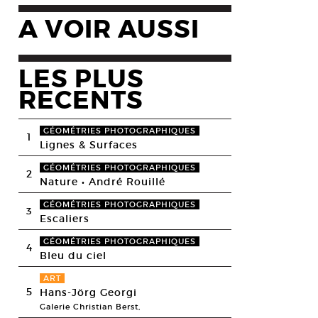
A VOIR AUSSI
LES PLUS
RECENTS
GÉOMÉTRIES PHOTOGRAPHIQUES
1
Lignes & Surfaces
GÉOMÉTRIES PHOTOGRAPHIQUES
2
Nature • André Rouillé
GÉOMÉTRIES PHOTOGRAPHIQUES
3
Escaliers
GÉOMÉTRIES PHOTOGRAPHIQUES
4
Bleu du ciel
ART
5
Hans-Jörg Georgi
Galerie Christian Berst,