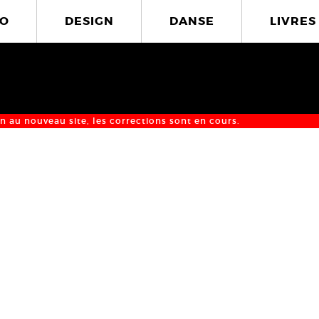
O
DESIGN
DANSE
LIVRES
n au nouveau site, les corrections sont en cours.