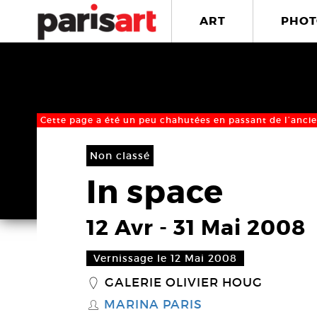
ART
PHOT
Cette page a été un peu chahutées en passant de l’ancie
Non classé
In space
12 Avr
-
31 Mai 2008
Vernissage le 12 Mai 2008
GALERIE OLIVIER HOUG
_
MARINA PARIS
S