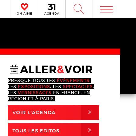
m
W
ON AIME
AGENDA
ALLER
&
VOIR
@
PRESQUE TOUS LES
ÉVÈNEMENTS
,
LES
EXPOSITIONS
, LES
SPECTACLES
,
LES
VERNISSAGES
EN FRANCE, EN
RÉGION ET À PARIS.
,
VOIR L'AGENDA
,
TOUS LES EDITOS