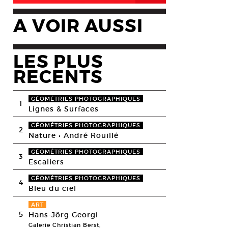
A VOIR AUSSI
LES PLUS
RECENTS
GÉOMÉTRIES PHOTOGRAPHIQUES
1
Lignes & Surfaces
GÉOMÉTRIES PHOTOGRAPHIQUES
2
Nature • André Rouillé
GÉOMÉTRIES PHOTOGRAPHIQUES
3
Escaliers
GÉOMÉTRIES PHOTOGRAPHIQUES
4
Bleu du ciel
ART
5
Hans-Jörg Georgi
Galerie Christian Berst,