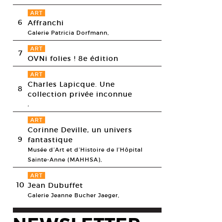
ART
6
Affranchi
Galerie Patricia Dorfmann,
ART
7
OVNi folies ! 8e édition
ART
Charles Lapicque. Une
8
collection privée inconnue
,
ART
Corinne Deville, un univers
9
fantastique
Musée d’Art et d’Histoire de l’Hôpital
Sainte-Anne (MAHHSA),
ART
10
Jean Dubuffet
Galerie Jeanne Bucher Jaeger,