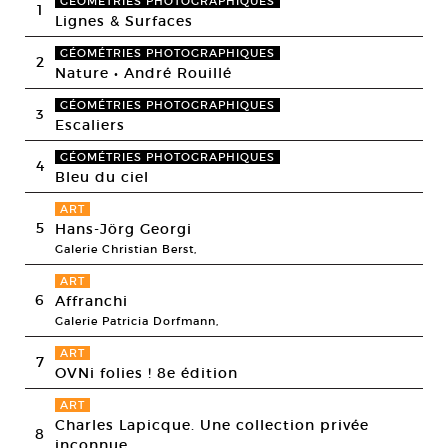
GÉOMÉTRIES PHOTOGRAPHIQUES
1
Lignes & Surfaces
GÉOMÉTRIES PHOTOGRAPHIQUES
2
Nature • André Rouillé
GÉOMÉTRIES PHOTOGRAPHIQUES
3
Escaliers
GÉOMÉTRIES PHOTOGRAPHIQUES
4
Bleu du ciel
ART
5
Hans-Jörg Georgi
Galerie Christian Berst,
ART
6
Affranchi
Galerie Patricia Dorfmann,
ART
7
OVNi folies ! 8e édition
ART
Charles Lapicque. Une collection privée
8
inconnue