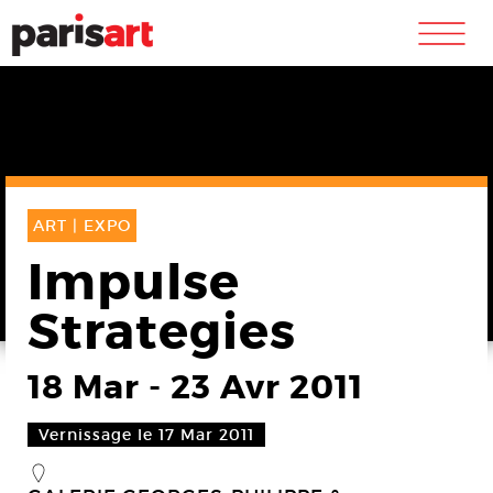
m
ART |
EXPO
Impulse
Strategies
18 Mar
-
23 Avr 2011
Vernissage le 17 Mar 2011
_