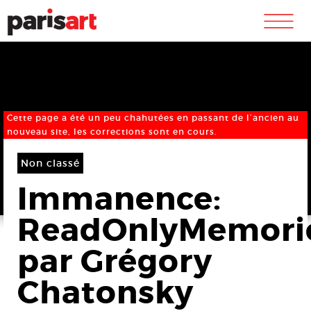
m
Cette page a été un peu chahutées en passant de l’ancien au
nouveau site, les corrections sont en cours.
Non classé
Immanence:
ReadOnlyMemori
par Grégory
Chatonsky