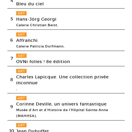
4
Bleu du ciel
ART
5
Hans-Jörg Georgi
Galerie Christian Berst,
ART
6
Affranchi
Galerie Patricia Dorfmann,
ART
7
OVNi folies ! 8e édition
ART
Charles Lapicque. Une collection privée
8
inconnue
,
ART
Corinne Deville, un univers fantastique
9
Musée d’Art et d’Histoire de l’Hôpital Sainte-Anne
(MAHHSA),
ART
10
Jean Dubuffet