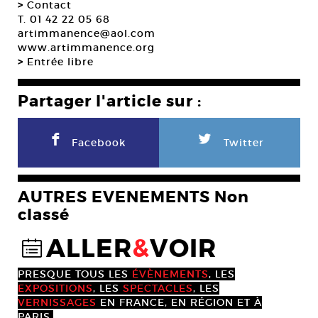
>
Contact
T. 01 42 22 05 68
artimmanence@aol.com
www.artimmanence.org
>
Entrée libre
Partager l'article sur :
F
L
Facebook
Twitter
AUTRES EVENEMENTS Non
classé
ALLER
&
VOIR
@
PRESQUE TOUS LES
ÉVÈNEMENTS
, LES
EXPOSITIONS
, LES
SPECTACLES
, LES
VERNISSAGES
EN FRANCE, EN RÉGION ET À
PARIS.