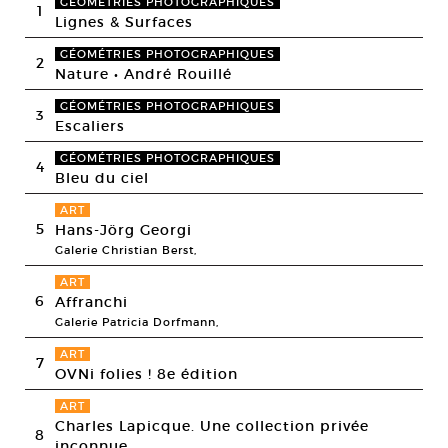
GÉOMÉTRIES PHOTOGRAPHIQUES
1
Lignes & Surfaces
GÉOMÉTRIES PHOTOGRAPHIQUES
2
Nature • André Rouillé
GÉOMÉTRIES PHOTOGRAPHIQUES
3
Escaliers
GÉOMÉTRIES PHOTOGRAPHIQUES
4
Bleu du ciel
ART
5
Hans-Jörg Georgi
Galerie Christian Berst,
ART
6
Affranchi
Galerie Patricia Dorfmann,
ART
7
OVNi folies ! 8e édition
ART
Charles Lapicque. Une collection privée
8
inconnue