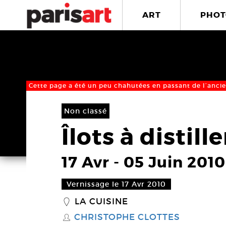
ART
PHOT
Cette page a été un peu chahutées en passant de l’ancie
Non classé
Îlots à distille
17 Avr
-
05 Juin 2010
Vernissage le 17 Avr 2010
LA CUISINE
_
CHRISTOPHE CLOTTES
S