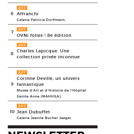
ART
6
Affranchi
Galerie Patricia Dorfmann,
ART
7
OVNi folies ! 8e édition
ART
Charles Lapicque. Une
8
collection privée inconnue
,
ART
Corinne Deville, un univers
9
fantastique
Musée d’Art et d’Histoire de l’Hôpital
Sainte-Anne (MAHHSA),
ART
10
Jean Dubuffet
Galerie Jeanne Bucher Jaeger,