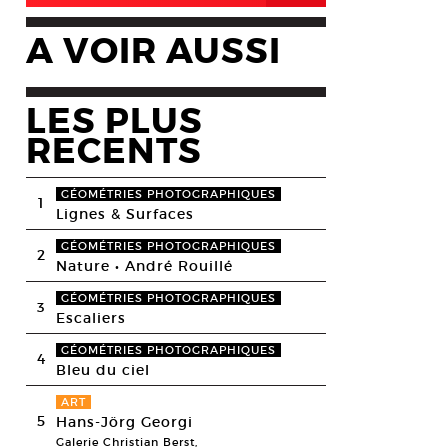
A VOIR AUSSI
LES PLUS
RECENTS
GÉOMÉTRIES PHOTOGRAPHIQUES
1
Lignes & Surfaces
GÉOMÉTRIES PHOTOGRAPHIQUES
2
Nature • André Rouillé
GÉOMÉTRIES PHOTOGRAPHIQUES
3
Escaliers
GÉOMÉTRIES PHOTOGRAPHIQUES
4
Bleu du ciel
ART
5
Hans-Jörg Georgi
Galerie Christian Berst,