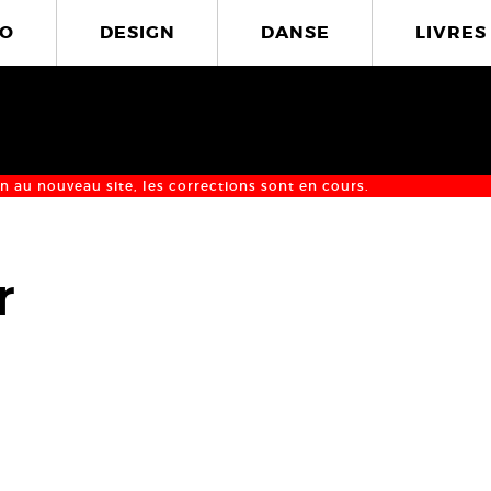
O
DESIGN
DANSE
LIVRES
n au nouveau site, les corrections sont en cours.
r