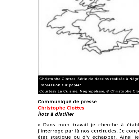
Christophe Clottes, Série de dessins réalisée à Nèg
Impression sur papier.
Courtesy La Cuisine, Nègrepelisse, © Christophe Clo
Communiqué de presse
Christophe Clottes
Îlots à distiller
« Dans mon travail je cherche à établ
j’interroge par là nos certitudes. Je con
état statique ou d’y échapper. Ainsi j