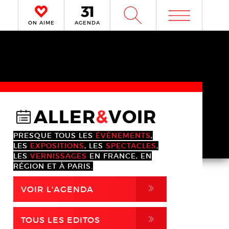
m
W
ON AIME
AGENDA
ALLER
&
VOIR
@
PRESQUE TOUS LES
ÉVÈNEMENTS
,
LES
EXPOSITIONS
, LES
SPECTACLES
,
LES
VERNISSAGES
EN FRANCE, EN
RÉGION ET À PARIS.
,
VOIR L'AGENDA
,
TOUS LES EDITOS