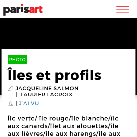
m
PHOTO
Îles et profils
JACQUELINE SALMON
P
LAURIER LACROIX
J’AI VU
S
Île verte/ île rouge/île blanche/île
aux canards/îlet aux alouettes/île
aux lièvres/île aux harengs/île aux