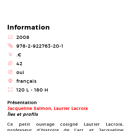
Information
@
2008
2
978-2-922763-20-1
\
.€
E
42
Z
oui
4
français
}
120 L - 180 H
Présentation
Jacqueline Salmon, Laurier Lacroix
Îles et profils
Ce petit ouvrage cosigné Laurier Lacroix,
professeur d’histoire de l’art, et Jacqueline