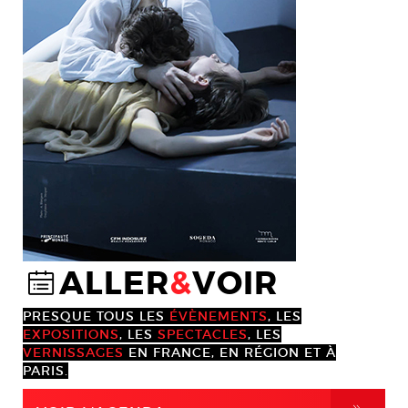
ALLER
&
VOIR
@
PRESQUE TOUS LES
ÉVÈNEMENTS
, LES
EXPOSITIONS
, LES
SPECTACLES
, LES
VERNISSAGES
EN FRANCE, EN RÉGION ET À
PARIS.