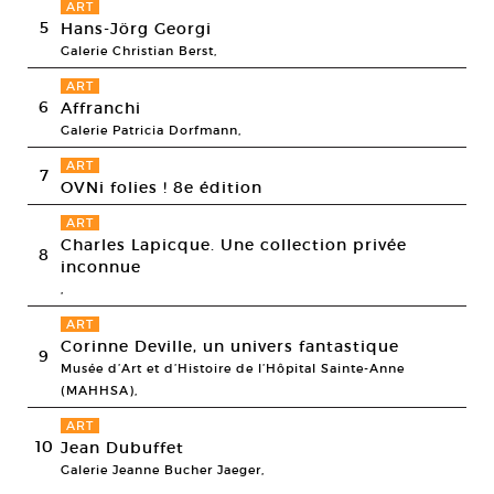
ART
5
Hans-Jörg Georgi
Galerie Christian Berst,
ART
6
Affranchi
Galerie Patricia Dorfmann,
ART
7
OVNi folies ! 8e édition
ART
Charles Lapicque. Une collection privée
8
inconnue
,
ART
Corinne Deville, un univers fantastique
9
Musée d’Art et d’Histoire de l’Hôpital Sainte-Anne
(MAHHSA),
ART
10
Jean Dubuffet
Galerie Jeanne Bucher Jaeger,