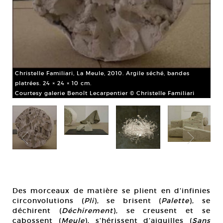
Chr
20 
Cou
Christelle Familiari, La Meule, 2010. Argile séché, bandes
platrées. 24 × 24 × 10 cm.
Courtesy galerie Benoît Lecarpentier © Christelle Familiari
Des morceaux de matière se plient en d’infinies
circonvolutions (
Pli
), se brisent (
Palette
), se
déchirent (
Déchirement
), se creusent et se
cabossent (
Meule
), s’hérissent d’aiguilles (
Sans