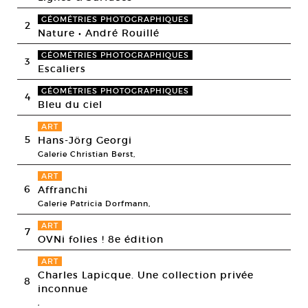
GÉOMÉTRIES PHOTOGRAPHIQUES
2
Nature • André Rouillé
GÉOMÉTRIES PHOTOGRAPHIQUES
3
Escaliers
GÉOMÉTRIES PHOTOGRAPHIQUES
4
Bleu du ciel
ART
5
Hans-Jörg Georgi
Galerie Christian Berst,
ART
6
Affranchi
Galerie Patricia Dorfmann,
ART
7
OVNi folies ! 8e édition
ART
Charles Lapicque. Une collection privée
8
inconnue
,