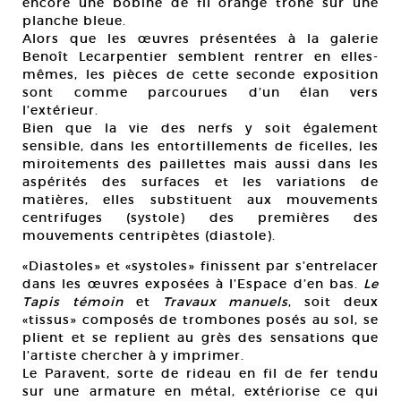
encore une bobine de fil orange trône sur une
planche bleue.
Alors que les œuvres présentées à la galerie
Benoît Lecarpentier semblent rentrer en elles-
mêmes, les pièces de cette seconde exposition
sont comme parcourues d’un élan vers
l’extérieur.
Bien que la vie des nerfs y soit également
sensible, dans les entortillements de ficelles, les
miroitements des paillettes mais aussi dans les
aspérités des surfaces et les variations de
matières, elles substituent aux mouvements
centrifuges (systole) des premières des
mouvements centripètes (diastole).
«Diastoles» et «systoles» finissent par s’entrelacer
dans les œuvres exposées à l’Espace d’en bas.
Le
Tapis témoin
et
Travaux manuels
, soit deux
«tissus» composés de trombones posés au sol, se
plient et se replient au grès des sensations que
l’artiste chercher à y imprimer.
Le Paravent, sorte de rideau en fil de fer tendu
sur une armature en métal, extériorise ce qui