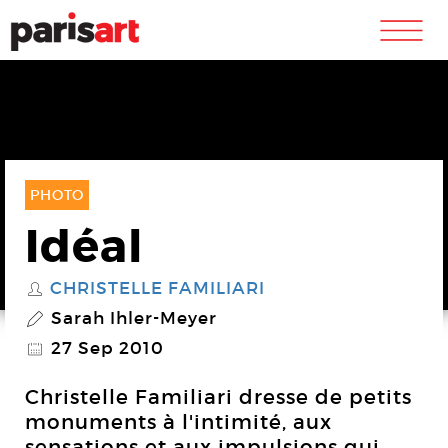
m
PHOTO
Idéal
CHRISTELLE FAMILIARI
S
Sarah Ihler-Meyer
P
27 Sep 2010
@
Christelle Familiari dresse de petits
monuments à l'intimité, aux
sensations et aux impulsions qui