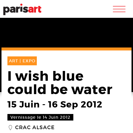
m
ART |
EXPO
I wish blue
could be water
15 Juin
-
16 Sep 2012
Vernissage le 14 Juin 2012
CRAC ALSACE
_