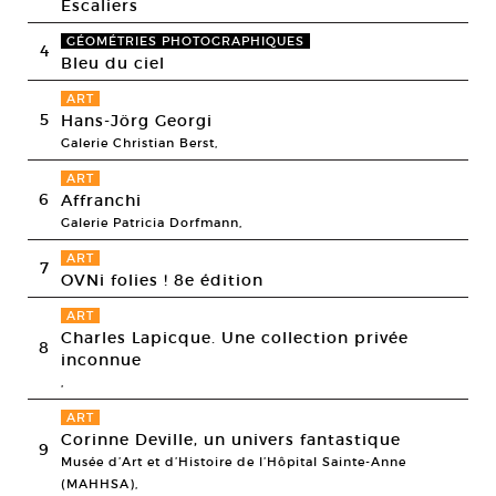
Escaliers
GÉOMÉTRIES PHOTOGRAPHIQUES
4
Bleu du ciel
ART
5
Hans-Jörg Georgi
Galerie Christian Berst,
ART
6
Affranchi
Galerie Patricia Dorfmann,
ART
7
OVNi folies ! 8e édition
ART
Charles Lapicque. Une collection privée
8
inconnue
,
ART
Corinne Deville, un univers fantastique
9
Musée d’Art et d’Histoire de l’Hôpital Sainte-Anne
(MAHHSA),