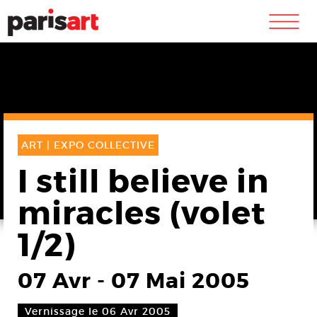
m
ART |
EXPO COLLECTIVE
I still believe in
miracles (volet
1/2)
07 Avr
-
07 Mai 2005
Vernissage le 06 Avr 2005