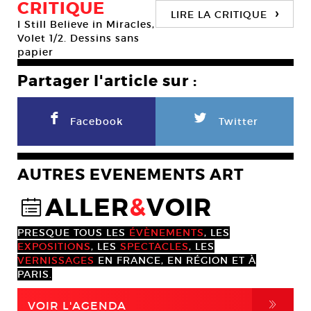
CRITIQUE
›
LIRE LA CRITIQUE
I Still Believe in Miracles,
Volet 1/2. Dessins sans
papier
Partager l'article sur :
F
L
Facebook
Twitter
AUTRES EVENEMENTS ART
ALLER
&
VOIR
@
PRESQUE TOUS LES
ÉVÈNEMENTS
, LES
EXPOSITIONS
, LES
SPECTACLES
, LES
VERNISSAGES
EN FRANCE, EN RÉGION ET À
PARIS.
,
VOIR L'AGENDA