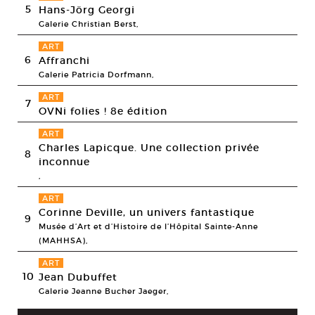
5
Hans-Jörg Georgi
Galerie Christian Berst,
ART
6
Affranchi
Galerie Patricia Dorfmann,
ART
7
OVNi folies ! 8e édition
ART
Charles Lapicque. Une collection privée
8
inconnue
,
ART
Corinne Deville, un univers fantastique
9
Musée d’Art et d’Histoire de l’Hôpital Sainte-Anne
(MAHHSA),
ART
10
Jean Dubuffet
Galerie Jeanne Bucher Jaeger,