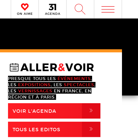
m
W
ON AIME
AGENDA
ALLER
&
VOIR
@
PRESQUE TOUS LES
ÉVÈNEMENTS
,
LES
EXPOSITIONS
, LES
SPECTACLES
,
LES
VERNISSAGES
EN FRANCE, EN
RÉGION ET À PARIS.
,
VOIR L'AGENDA
,
TOUS LES EDITOS