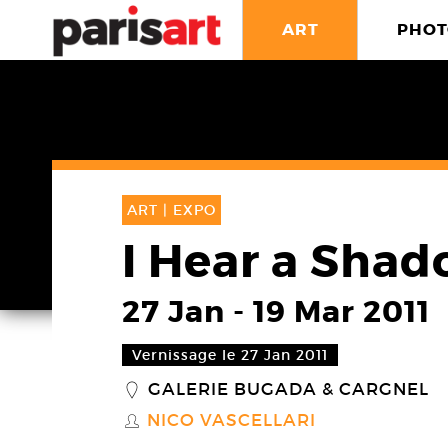
ART
PHOT
ART |
EXPO
I Hear a Sha
27 Jan
-
19 Mar 2011
Vernissage le 27 Jan 2011
GALERIE BUGADA & CARGNEL
_
NICO VASCELLARI
S