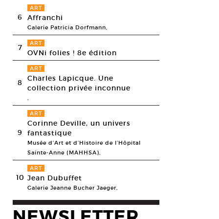
ART
6
Affranchi
Galerie Patricia Dorfmann,
ART
7
OVNi folies ! 8e édition
ART
Charles Lapicque. Une
8
collection privée inconnue
,
ART
Corinne Deville, un univers
9
fantastique
Musée d’Art et d’Histoire de l’Hôpital
Sainte-Anne (MAHHSA),
ART
10
Jean Dubuffet
Galerie Jeanne Bucher Jaeger,
Vascellari, vue de l’exposition «I Hear a Shadow», 2011
NEWSLETTER
esy galerie Bugada et Cargnel © Nico Vascellari