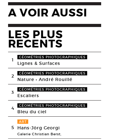
A VOIR AUSSI
LES PLUS
RECENTS
GÉOMÉTRIES PHOTOGRAPHIQUES
1
Lignes & Surfaces
GÉOMÉTRIES PHOTOGRAPHIQUES
2
Nature • André Rouillé
GÉOMÉTRIES PHOTOGRAPHIQUES
3
Escaliers
GÉOMÉTRIES PHOTOGRAPHIQUES
4
Bleu du ciel
ART
5
Hans-Jörg Georgi
Galerie Christian Berst,