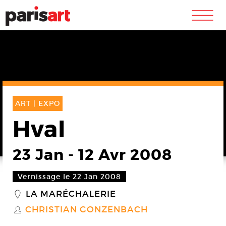
m
ART |
EXPO
Hval
23 Jan
-
12 Avr 2008
Vernissage le 22 Jan 2008
LA MARÉCHALERIE
_
CHRISTIAN GONZENBACH
S