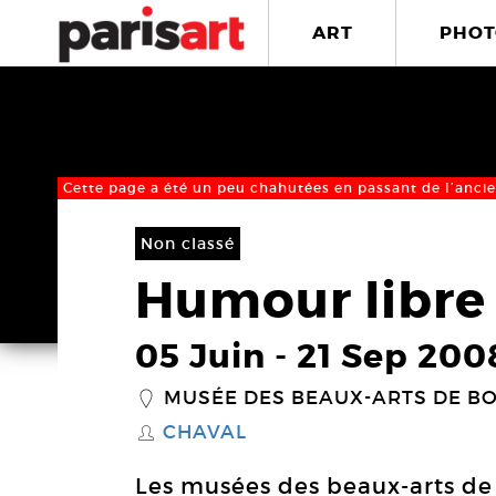
ART
PHOT
Cette page a été un peu chahutées en passant de l’ancie
Non classé
Humour libre
05 Juin
-
21 Sep 200
MUSÉE DES BEAUX-ARTS DE B
_
CHAVAL
S
Les musées des beaux-arts de