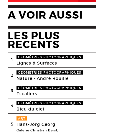
A VOIR AUSSI
LES PLUS
RECENTS
GÉOMÉTRIES PHOTOGRAPHIQUES
1
Lignes & Surfaces
GÉOMÉTRIES PHOTOGRAPHIQUES
2
Nature • André Rouillé
GÉOMÉTRIES PHOTOGRAPHIQUES
3
Escaliers
GÉOMÉTRIES PHOTOGRAPHIQUES
4
Bleu du ciel
ART
5
Hans-Jörg Georgi
Galerie Christian Berst,