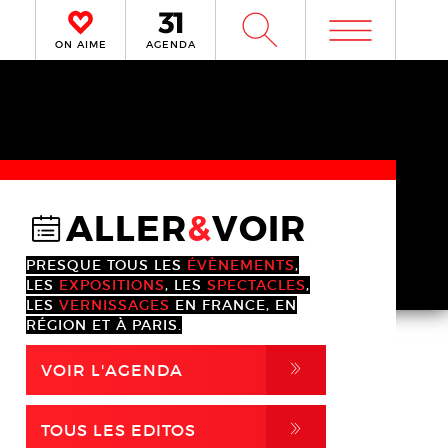
m
W
ON AIME
AGENDA
ALLER
&
VOIR
@
PRESQUE TOUS LES
ÉVÈNEMENTS
,
LES
EXPOSITIONS
, LES
SPECTACLES
,
LES
VERNISSAGES
EN FRANCE, EN
RÉGION ET À PARIS.
,
VOIR L'AGENDA
,
TOUS LES EDITOS