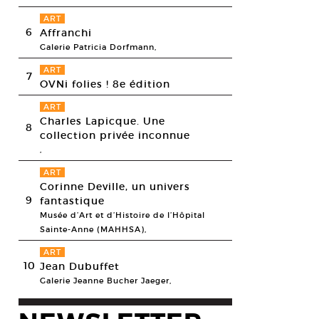
ART
6
Affranchi
Galerie Patricia Dorfmann,
ART
7
OVNi folies ! 8e édition
ART
Charles Lapicque. Une
8
collection privée inconnue
,
ART
Corinne Deville, un univers
9
fantastique
Musée d’Art et d’Histoire de l’Hôpital
Sainte-Anne (MAHHSA),
ART
10
Jean Dubuffet
Galerie Jeanne Bucher Jaeger,