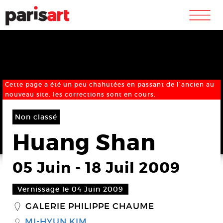
m
Cette page a été un peu chahutées en passant de l’ancien au
nouveau site, les corrections sont en cours.
Non classé
Huang Shan
05 Juin
-
18 Juil 2009
Vernissage le 04 Juin 2009
GALERIE PHILIPPE CHAUME
_
MI-HYUN KIM
S