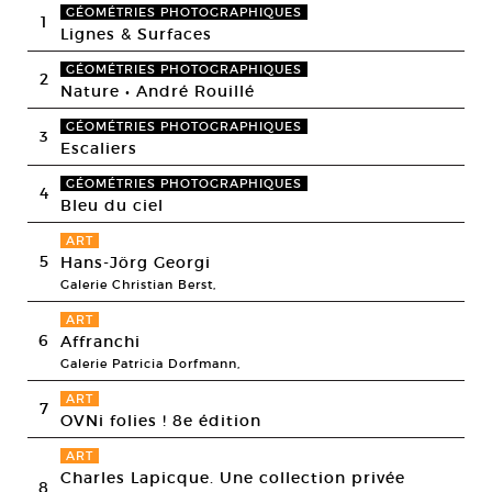
GÉOMÉTRIES PHOTOGRAPHIQUES
1
Lignes & Surfaces
GÉOMÉTRIES PHOTOGRAPHIQUES
2
Nature • André Rouillé
GÉOMÉTRIES PHOTOGRAPHIQUES
3
Escaliers
GÉOMÉTRIES PHOTOGRAPHIQUES
4
Bleu du ciel
ART
5
Hans-Jörg Georgi
Galerie Christian Berst,
ART
6
Affranchi
Galerie Patricia Dorfmann,
ART
7
OVNi folies ! 8e édition
ART
Charles Lapicque. Une collection privée
8