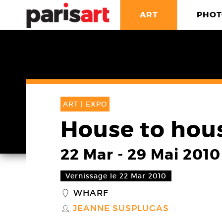
ART
PHOT
ART |
EXPO
House to hou
22 Mar
-
29 Mai 2010
Vernissage le 22 Mar 2010
WHARF
_
JEANNE SUSPLUGAS
S