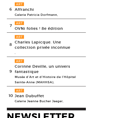
ART
6
Affranchi
Galerie Patricia Dorfmann,
ART
7
OVNi folies ! 8e édition
ART
Charles Lapicque. Une
8
collection privée inconnue
,
ART
Corinne Deville, un univers
9
fantastique
Musée d’Art et d’Histoire de l’Hôpital
Sainte-Anne (MAHHSA),
ART
10
Jean Dubuffet
Galerie Jeanne Bucher Jaeger,
NEWSLETTER