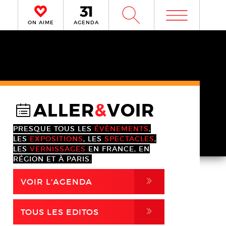
m
W
ON AIME
AGENDA
ALLER
&
VOIR
@
PRESQUE TOUS LES
ÉVÈNEMENTS
,
LES
EXPOSITIONS
, LES
SPECTACLES
,
LES
VERNISSAGES
EN FRANCE, EN
RÉGION ET À PARIS.
,
VOIR L'AGENDA
,
TOUS LES EDITOS