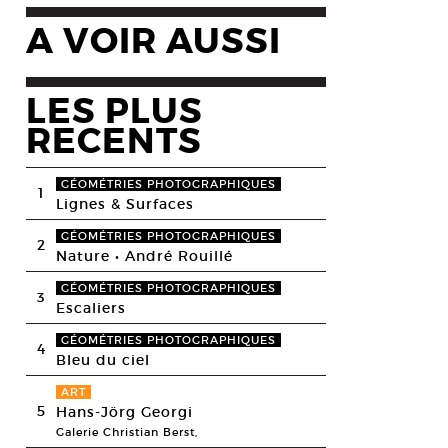
A VOIR AUSSI
LES PLUS
RECENTS
GÉOMÉTRIES PHOTOGRAPHIQUES
1
Lignes & Surfaces
GÉOMÉTRIES PHOTOGRAPHIQUES
2
Nature • André Rouillé
GÉOMÉTRIES PHOTOGRAPHIQUES
3
Escaliers
GÉOMÉTRIES PHOTOGRAPHIQUES
4
Bleu du ciel
ART
5
Hans-Jörg Georgi
Galerie Christian Berst,