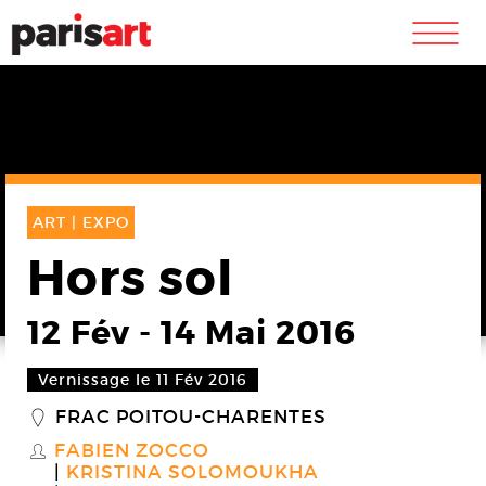
m
ART |
EXPO
Hors sol
12 Fév
-
14 Mai 2016
Vernissage le 11 Fév 2016
FRAC POITOU-CHARENTES
_
FABIEN ZOCCO
S
KRISTINA SOLOMOUKHA