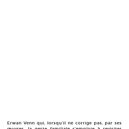
Erwan Venn qui, lorsqu’il ne corrige pas, par ses
œuvres, la geste familiale s’emploie à revisiter