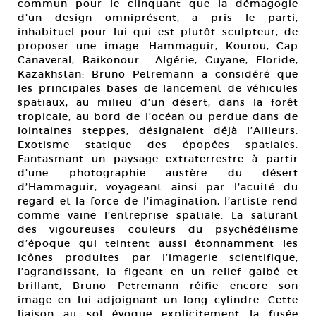
commun pour le clinquant que la démagogie
d’un design omniprésent, a pris le parti,
inhabituel pour lui qui est plutôt sculpteur, de
proposer une image. Hammaguir, Kourou, Cap
Canaveral, Baïkonour… Algérie, Guyane, Floride,
Kazakhstan: Bruno Petremann a considéré que
les principales bases de lancement de véhicules
spatiaux, au milieu d’un désert, dans la forêt
tropicale, au bord de l’océan ou perdue dans de
lointaines steppes, désignaient déjà l’Ailleurs.
Exotisme statique des épopées spatiales.
Fantasmant un paysage extraterrestre à partir
d’une photographie austère du désert
d’Hammaguir, voyageant ainsi par l’acuité du
regard et la force de l’imagination, l’artiste rend
comme vaine l’entreprise spatiale. La saturant
des vigoureuses couleurs du psychédélisme
d’époque qui teintent aussi étonnamment les
icônes produites par l’imagerie scientifique,
l’agrandissant, la figeant en un relief galbé et
brillant, Bruno Petremann réifie encore son
image en lui adjoignant un long cylindre. Cette
liaison au sol évoque explicitement la fusée