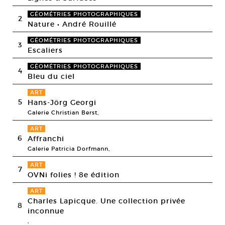
GÉOMÉTRIES PHOTOGRAPHIQUES
2
Nature • André Rouillé
GÉOMÉTRIES PHOTOGRAPHIQUES
3
Escaliers
GÉOMÉTRIES PHOTOGRAPHIQUES
4
Bleu du ciel
ART
5
Hans-Jörg Georgi
Galerie Christian Berst,
ART
6
Affranchi
Galerie Patricia Dorfmann,
ART
7
OVNi folies ! 8e édition
ART
Charles Lapicque. Une collection privée
8
inconnue
,