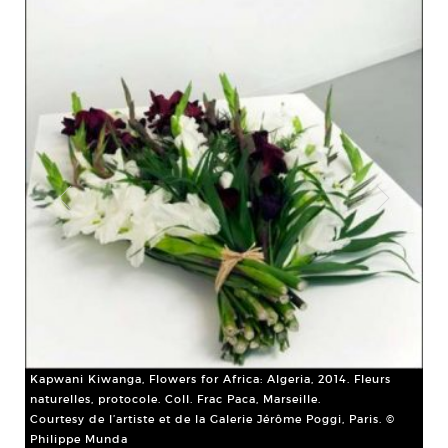
ure
Fab
Ins
Cou
Kapwani Kiwanga, Flowers for Africa: Algeria, 2014. Fleurs
naturelles, protocole. Coll. Frac Paca, Marseille.
Courtesy de l’artiste et de la Galerie Jérôme Poggi, Paris. ©
Philippe Munda