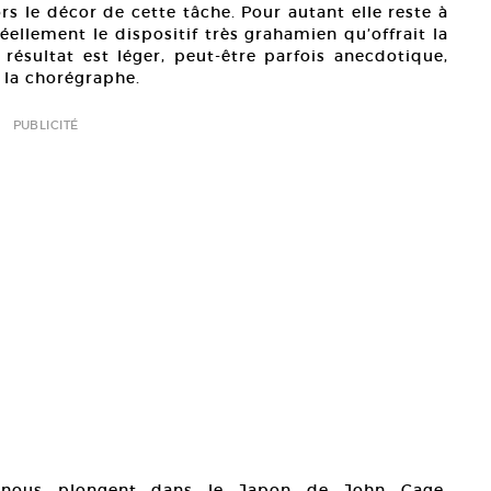
s le décor de cette tâche. Pour autant elle reste à
éellement le dispositif très grahamien qu’offrait la
résultat est léger, peut-être parfois anecdotique,
e la chorégraphe.
PUBLICITÉ
e nous plongent dans le Japon de John Cage.