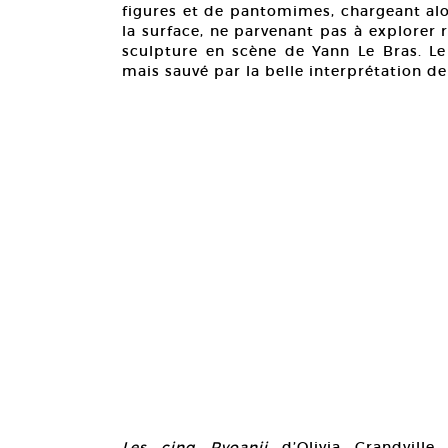
figures et de pantomimes, chargeant alor
la surface, ne parvenant pas à explorer r
sculpture en scène de Yann Le Bras. Le 
mais sauvé par la belle interprétation d
Les cinq Ryoanji
d’Olivia Grandvill