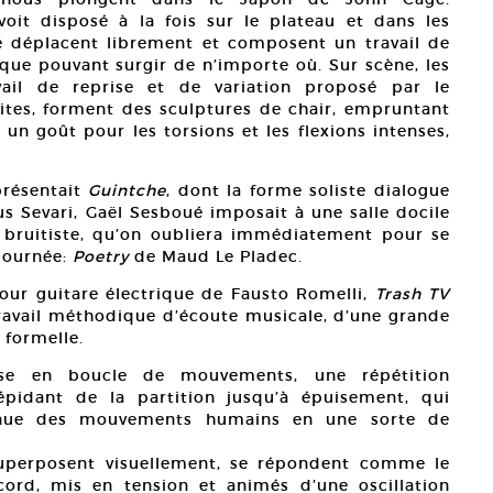
oit disposé à la fois sur le plateau et dans les
se déplacent librement et composent un travail de
ique pouvant surgir de n’importe où. Sur scène, les
vail de reprise et de variation proposé par le
uites, forment des sculptures de chair, empruntant
un goût pour les torsions et les flexions intenses,
présentait
Guintche
, dont la forme soliste dialogue
s Sevari, Gaël Sesboué imposait à une salle docile
 bruitiste, qu’on oubliera immédiatement pour se
 journée:
Poetry
de Maud Le Pladec.
our guitare électrique de Fausto Romelli,
Trash TV
travail méthodique d’écoute musicale, d’une grande
 formelle.
se en boucle de mouvements, une répétition
pidant de la partition jusqu’à épuisement, qui
tinue des mouvements humains en une sorte de
 superposent visuellement, se répondent comme le
ccord, mis en tension et animés d’une oscillation