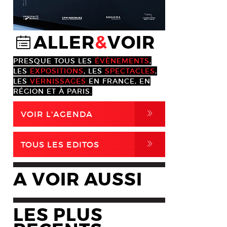
ALLER
&
VOIR
@
PRESQUE TOUS LES
ÉVÈNEMENTS
,
LES
EXPOSITIONS
, LES
SPECTACLES
,
LES
VERNISSAGES
EN FRANCE, EN
RÉGION ET À PARIS.
,
VOIR L'AGENDA
,
TOUS LES EDITOS
A VOIR AUSSI
LES PLUS