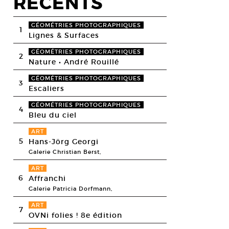
RECENTS
GÉOMÉTRIES PHOTOGRAPHIQUES
1
Lignes & Surfaces
GÉOMÉTRIES PHOTOGRAPHIQUES
2
Nature • André Rouillé
GÉOMÉTRIES PHOTOGRAPHIQUES
3
Escaliers
GÉOMÉTRIES PHOTOGRAPHIQUES
4
Bleu du ciel
ART
5
Hans-Jörg Georgi
Galerie Christian Berst,
ART
6
Affranchi
Galerie Patricia Dorfmann,
ART
7
OVNi folies ! 8e édition