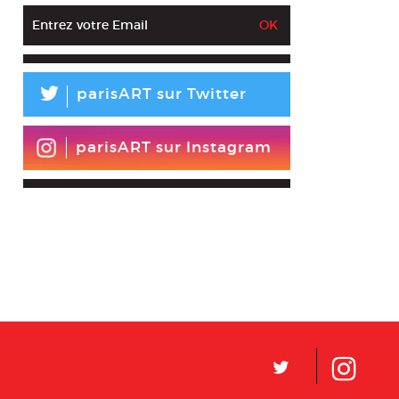
L
parisART sur Twitter
parisART sur Instagram
L