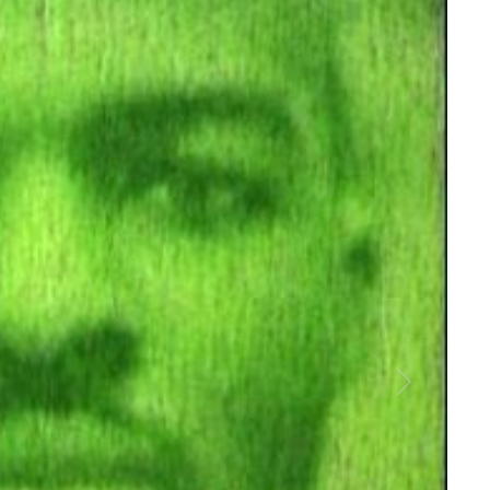
Ackr
Void 