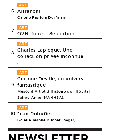
ART
6
Affranchi
Galerie Patricia Dorfmann,
ART
7
OVNi folies ! 8e édition
ART
Charles Lapicque. Une
8
collection privée inconnue
,
ART
Corinne Deville, un univers
9
fantastique
Musée d’Art et d’Histoire de l’Hôpital
oyd & Harvey,
Park Ave Resident
, 2011. Photo, herbe.
Sainte-Anne (MAHHSA),
Contemporary Gallery, Derry, N. Ireland, © Ackroyd & Harvey
ART
10
Jean Dubuffet
Galerie Jeanne Bucher Jaeger,
NEWSLETTER