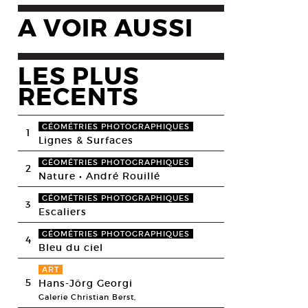
A VOIR AUSSI
LES PLUS
RECENTS
GÉOMÉTRIES PHOTOGRAPHIQUES
1
Lignes & Surfaces
GÉOMÉTRIES PHOTOGRAPHIQUES
2
Nature • André Rouillé
GÉOMÉTRIES PHOTOGRAPHIQUES
3
Escaliers
GÉOMÉTRIES PHOTOGRAPHIQUES
4
Bleu du ciel
ART
5
Hans-Jörg Georgi
Galerie Christian Berst,