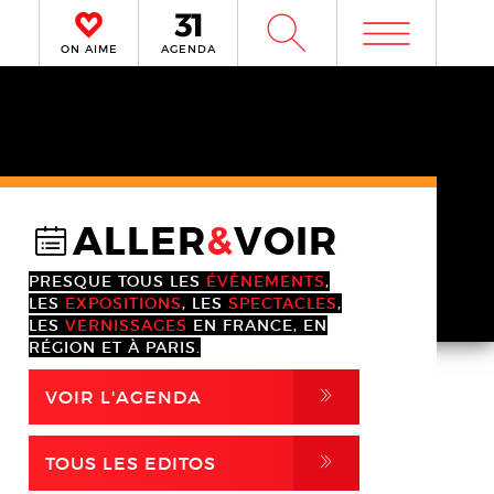
m
W
ON AIME
AGENDA
ALLER
&
VOIR
@
PRESQUE TOUS LES
ÉVÈNEMENTS
,
LES
EXPOSITIONS
, LES
SPECTACLES
,
LES
VERNISSAGES
EN FRANCE, EN
RÉGION ET À PARIS.
,
VOIR L'AGENDA
,
TOUS LES EDITOS