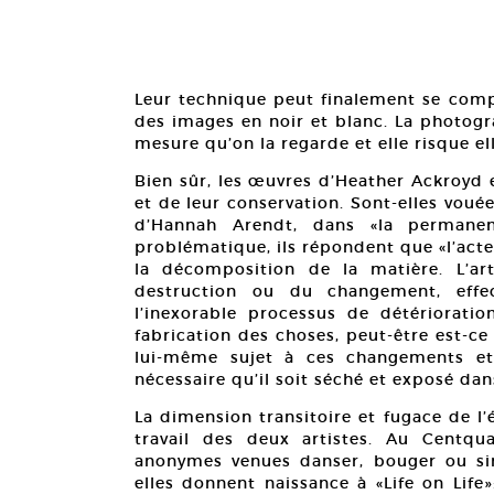
Leur technique peut finalement se comp
des images en noir et blanc. La photogr
mesure qu’on la regarde et elle risque el
Bien sûr, les œuvres d’Heather Ackroyd 
et de leur conservation. Sont-elles vouée
d’Hannah Arendt, dans «la permane
problématique, ils répondent que «l’act
la décomposition de la matière. L’ar
destruction ou du changement, effec
l’inexorable processus de détérioratio
fabrication des choses, peut-être est-ce 
lui-même sujet à ces changements et,
nécessaire qu’il soit séché et exposé d
La dimension transitoire et fugace de l
travail des deux artistes. Au Centqu
anonymes venues danser, bouger ou si
elles donnent naissance à «Life on Life