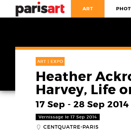
ART
PHOT
ART |
EXPO
Heather Ackr
Harvey, Life o
17 Sep
-
28 Sep 2014
Vernissage le 17 Sep 2014
CENTQUATRE-PARIS
_