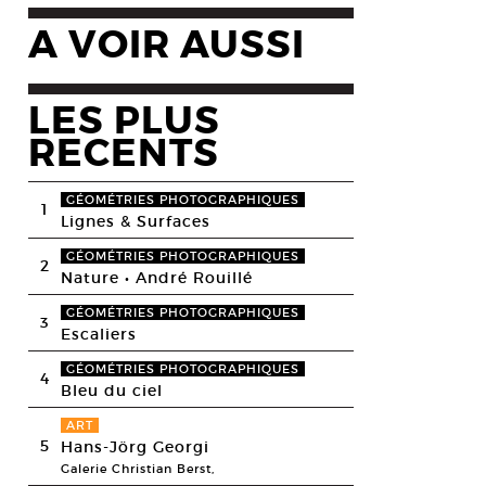
A VOIR AUSSI
LES PLUS
RECENTS
GÉOMÉTRIES PHOTOGRAPHIQUES
1
Lignes & Surfaces
GÉOMÉTRIES PHOTOGRAPHIQUES
2
Nature • André Rouillé
GÉOMÉTRIES PHOTOGRAPHIQUES
3
Escaliers
GÉOMÉTRIES PHOTOGRAPHIQUES
4
Bleu du ciel
ART
5
Hans-Jörg Georgi
Galerie Christian Berst,