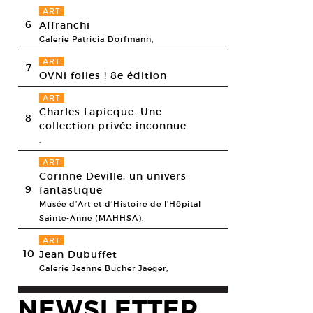
ART
6
Affranchi
Galerie Patricia Dorfmann,
ART
7
OVNi folies ! 8e édition
ART
Charles Lapicque. Une
8
collection privée inconnue
,
ART
Corinne Deville, un univers
9
fantastique
Musée d’Art et d’Histoire de l’Hôpital
Sainte-Anne (MAHHSA),
ART
10
Jean Dubuffet
Galerie Jeanne Bucher Jaeger,
NEWSLETTER