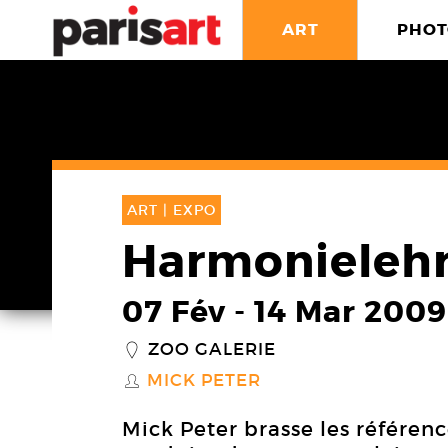
ART
PHOT
ART |
EXPO
Harmonieleh
07 Fév
-
14 Mar 2009
ZOO GALERIE
_
MICK PETER
S
Mick Peter brasse les référenc