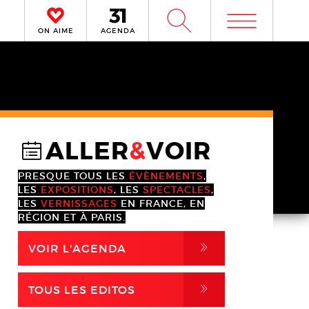
m
W
ON AIME
AGENDA
ALLER
&
VOIR
@
PRESQUE TOUS LES
ÉVÈNEMENTS
,
LES
EXPOSITIONS
, LES
SPECTACLES
,
LES
VERNISSAGES
EN FRANCE, EN
RÉGION ET À PARIS.
,
VOIR L'AGENDA
,
TOUS LES EDITOS