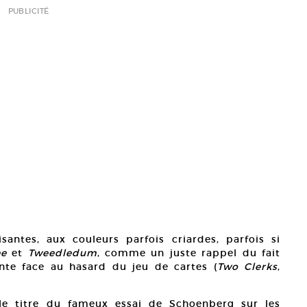
PUBLICITÉ
antes, aux couleurs parfois criardes, parfois si
ee
et
Tweedledum
, comme un juste rappel du fait
nte face au hasard du jeu de cartes (
Two Clerks
,
le titre du fameux essai de Schoenberg sur les