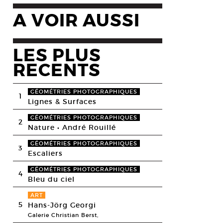
A VOIR AUSSI
LES PLUS
RECENTS
GÉOMÉTRIES PHOTOGRAPHIQUES
1
Lignes & Surfaces
GÉOMÉTRIES PHOTOGRAPHIQUES
2
Nature • André Rouillé
GÉOMÉTRIES PHOTOGRAPHIQUES
3
Escaliers
GÉOMÉTRIES PHOTOGRAPHIQUES
4
Bleu du ciel
ART
5
Hans-Jörg Georgi
Galerie Christian Berst,