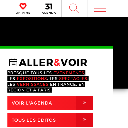
m
W
ON AIME
AGENDA
ALLER
&
VOIR
@
PRESQUE TOUS LES
ÉVÈNEMENTS
,
LES
EXPOSITIONS
, LES
SPECTACLES
,
LES
VERNISSAGES
EN FRANCE, EN
RÉGION ET À PARIS.
,
VOIR L'AGENDA
,
TOUS LES EDITOS