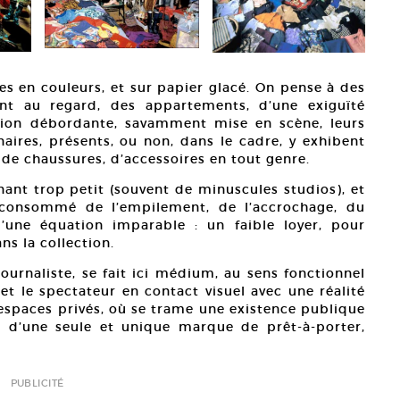
s en couleurs, et sur papier glacé. On pense à des
rant au regard, des appartements, d’une exiguïté
usion débordante, savamment mise en scène, leurs
aires, présents, ou non, dans le cadre, y exhibent
de chaussures, d’accessoires en tout genre.
nant trop petit (souvent de minuscules studios), et
t consommé de l’empilement, de l’accrochage, du
une équation imparable : un faible loyer, pour
ns la collection.
ournaliste, se fait ici médium, au sens fonctionnel
et le spectateur en contact visuel avec une réalité
d’espaces privés, où se trame une existence publique
e d’une seule et unique marque de prêt-à-porter,
PUBLICITÉ