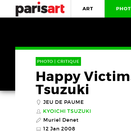
ART
PHOT
PHOTO |
CRITIQUE
Happy Victims
Tsuzuki
JEU DE PAUME
_
KYOICHI TSUZUKI
S
Muriel Denet
P
12 Jan 2008
@