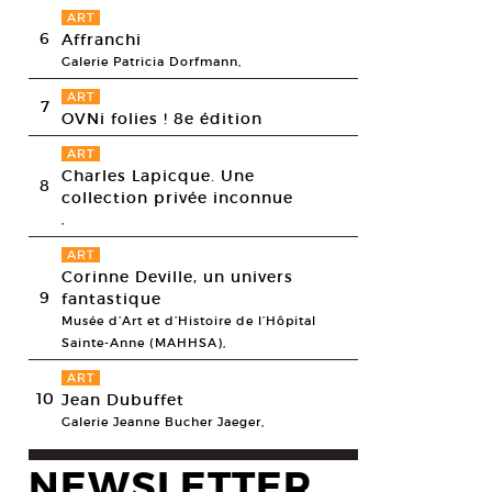
ART
6
Affranchi
Galerie Patricia Dorfmann,
ART
7
OVNi folies ! 8e édition
ART
Charles Lapicque. Une
8
collection privée inconnue
,
ART
Corinne Deville, un univers
9
fantastique
Musée d’Art et d’Histoire de l’Hôpital
Sainte-Anne (MAHHSA),
ART
10
Jean Dubuffet
Galerie Jeanne Bucher Jaeger,
NEWSLETTER