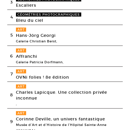
3
Escaliers
GÉOMÉTRIES PHOTOGRAPHIQUES
4
Bleu du ciel
ART
5
Hans-Jörg Georgi
Galerie Christian Berst,
ART
6
Affranchi
Galerie Patricia Dorfmann,
ART
7
OVNi folies ! 8e édition
ART
Charles Lapicque. Une collection privée
8
inconnue
,
ART
Corinne Deville, un univers fantastique
9
Musée d’Art et d’Histoire de l’Hôpital Sainte-Anne