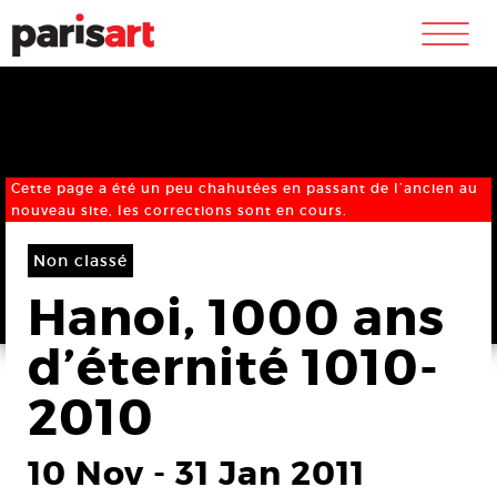
m
Cette page a été un peu chahutées en passant de l’ancien au
nouveau site, les corrections sont en cours.
Non classé
Hanoi, 1000 ans
d’éternité 1010-
2010
10 Nov
-
31 Jan 2011