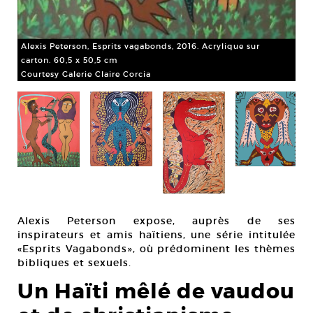
Ale
Alexis Peterson, Esprits vagabonds, 2016. Acrylique sur
61 
carton. 60,5 x 50,5 cm
Cou
Courtesy Galerie Claire Corcia
Alexis Peterson expose, auprès de ses
inspirateurs et amis haïtiens, une série intitulée
«Esprits Vagabonds», où prédominent les thèmes
bibliques et sexuels.
Un Haïti mêlé de vaudou