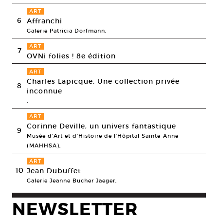
ART
6
Affranchi
Galerie Patricia Dorfmann,
ART
7
OVNi folies ! 8e édition
ART
Charles Lapicque. Une collection privée
8
inconnue
,
ART
Corinne Deville, un univers fantastique
9
Musée d’Art et d’Histoire de l’Hôpital Sainte-Anne
(MAHHSA),
ART
10
Jean Dubuffet
Galerie Jeanne Bucher Jaeger,
NEWSLETTER