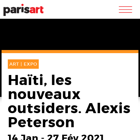
m
ART |
EXPO
Haïti, les
nouveaux
outsiders. Alexis
Peterson
14 Jan
-
27 Fév 2021