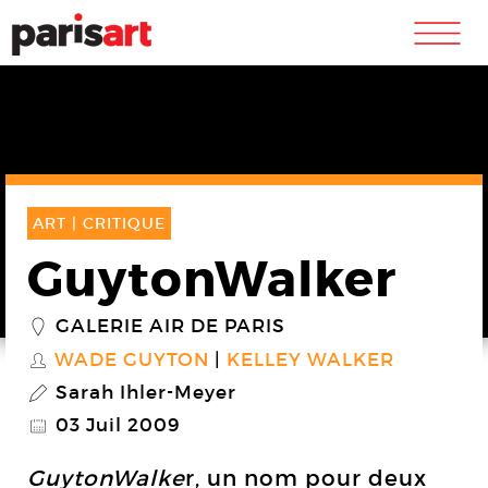
m
ART |
CRITIQUE
GuytonWalker
GALERIE AIR DE PARIS
_
WADE GUYTON
KELLEY WALKER
S
Sarah Ihler-Meyer
P
03 Juil 2009
@
GuytonWalke
r, un nom pour deux