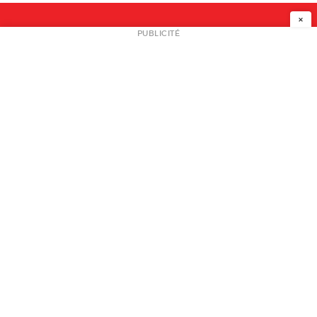
×
NEWSLETTER
PUBLICITÉ
L
A PROPOS
PLAN MEDIA
PARTENAIRES
CONTACT
© 2026 copyright