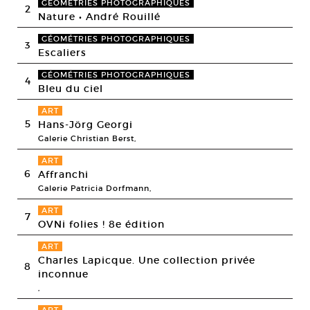
GÉOMÉTRIES PHOTOGRAPHIQUES
2
Nature • André Rouillé
GÉOMÉTRIES PHOTOGRAPHIQUES
3
Escaliers
GÉOMÉTRIES PHOTOGRAPHIQUES
4
Bleu du ciel
ART
5
Hans-Jörg Georgi
Galerie Christian Berst,
ART
6
Affranchi
Galerie Patricia Dorfmann,
ART
7
OVNi folies ! 8e édition
ART
Charles Lapicque. Une collection privée
8
inconnue
,
ART