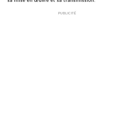
sa mise en œuvre et sa transmission.
PUBLICITÉ