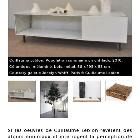
Guillaume Leblon, Population sommaire en enfilade, 2010.
Céramique, mélaminé, bois, métal. 88 x 195 x 58 cm
Courtesy galerie Jocelyn Wolff, Paris © Guillaume Leblon
ine,
Si les oeuvres de Guillaume Leblon revêtent des
Gui
atours minimaux et interrogent la perception de