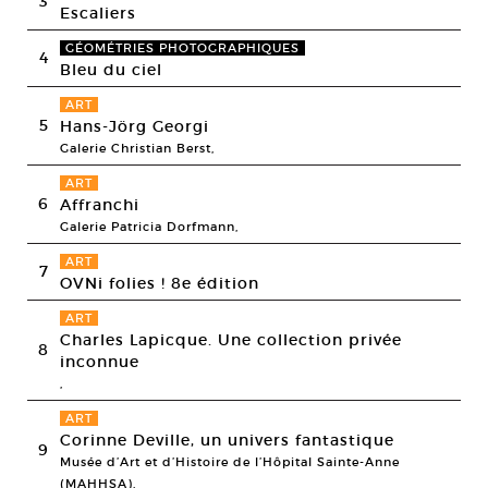
3
Escaliers
GÉOMÉTRIES PHOTOGRAPHIQUES
4
Bleu du ciel
ART
5
Hans-Jörg Georgi
Galerie Christian Berst,
ART
6
Affranchi
Galerie Patricia Dorfmann,
ART
7
OVNi folies ! 8e édition
ART
Charles Lapicque. Une collection privée
8
inconnue
,
ART
Corinne Deville, un univers fantastique
9
Musée d’Art et d’Histoire de l’Hôpital Sainte-Anne
(MAHHSA),