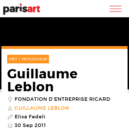
m
ART |
INTERVIEW
Guillaume
Leblon
FONDATION D’ENTREPRISE RICARD
_
GUILLAUME LEBLON
S
Elisa Fedeli
P
30 Sep 2011
@