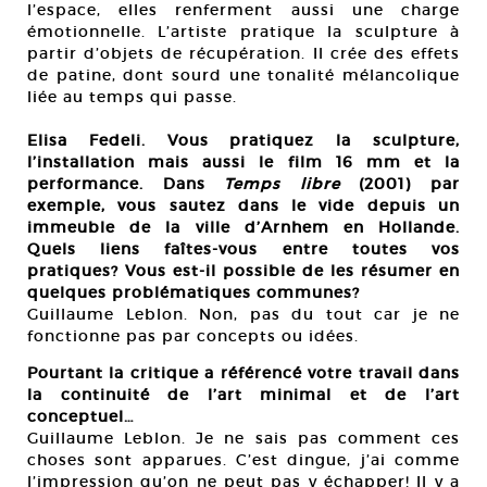
cm
l’espace, elles renferment aussi une charge
Cou
émotionnelle. L’artiste pratique la sculpture à
Pho
partir d’objets de récupération. Il crée des effets
de patine, dont sourd une tonalité mélancolique
liée au temps qui passe.
Elisa Fedeli. Vous pratiquez la sculpture,
l’installation mais aussi le film 16 mm et la
performance. Dans
Temps libre
(2001) par
exemple, vous sautez dans le vide depuis un
immeuble de la ville d’Arnhem en Hollande.
Quels liens faîtes-vous entre toutes vos
pratiques? Vous est-il possible de les résumer en
quelques problématiques communes?
Guillaume Leblon. Non, pas du tout car je ne
fonctionne pas par concepts ou idées.
Pourtant la critique a référencé votre travail dans
la continuité de l’art minimal et de l’art
conceptuel…
Guillaume Leblon. Je ne sais pas comment ces
choses sont apparues. C’est dingue, j’ai comme
l’impression qu’on ne peut pas y échapper! Il y a