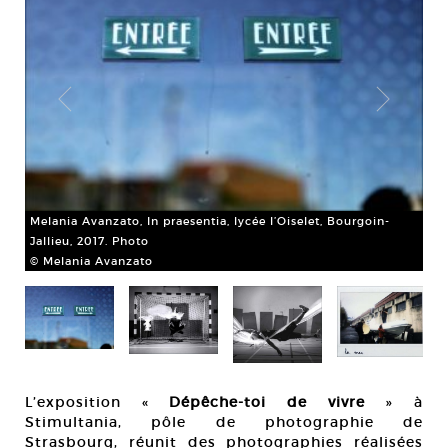
Melania Avanzato, In praesentia, lycée l’Oiselet, Bourgoin-
Jallieu, 2017. Photo
Ben
© Melania Avanzato
Int
Co
© B
L’exposition «
Dépêche-toi de vivre
» à
Stimultania, pôle de photographie de
Strasbourg, réunit des photographies réalisées