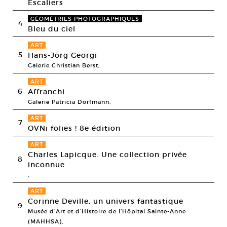
Escaliers
GÉOMÉTRIES PHOTOGRAPHIQUES
4
Bleu du ciel
ART
5
Hans-Jörg Georgi
Galerie Christian Berst,
ART
6
Affranchi
Galerie Patricia Dorfmann,
ART
7
OVNi folies ! 8e édition
ART
Charles Lapicque. Une collection privée
8
inconnue
,
ART
Corinne Deville, un univers fantastique
9
Musée d’Art et d’Histoire de l’Hôpital Sainte-Anne
(MAHHSA),