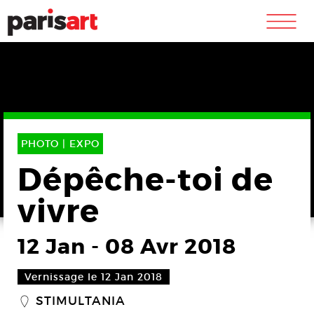
m
PHOTO |
EXPO
Dépêche-toi de
vivre
12 Jan
-
08 Avr 2018
Vernissage le 12 Jan 2018
STIMULTANIA
_