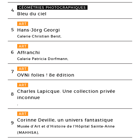
GÉOMÉTRIES PHOTOGRAPHIQUES
4
Bleu du ciel
ART
5
Hans-Jörg Georgi
Galerie Christian Berst,
ART
6
Affranchi
Galerie Patricia Dorfmann,
ART
7
OVNi folies ! 8e édition
ART
Charles Lapicque. Une collection privée
8
inconnue
,
ART
Corinne Deville, un univers fantastique
9
Musée d’Art et d’Histoire de l’Hôpital Sainte-Anne
(MAHHSA),