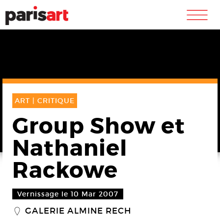
m
ART |
CRITIQUE
Group Show et
Nathaniel
Rackowe
Vernissage le 10 Mar 2007
GALERIE ALMINE RECH
_