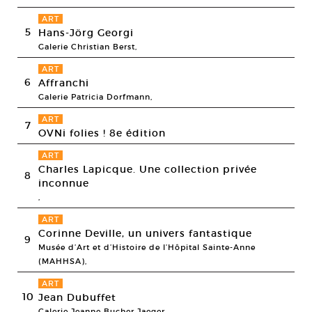
ART
5
Hans-Jörg Georgi
Galerie Christian Berst,
ART
6
Affranchi
Galerie Patricia Dorfmann,
ART
7
OVNi folies ! 8e édition
ART
Charles Lapicque. Une collection privée
8
inconnue
,
ART
Corinne Deville, un univers fantastique
9
Musée d’Art et d’Histoire de l’Hôpital Sainte-Anne
(MAHHSA),
ART
10
Jean Dubuffet
Galerie Jeanne Bucher Jaeger,