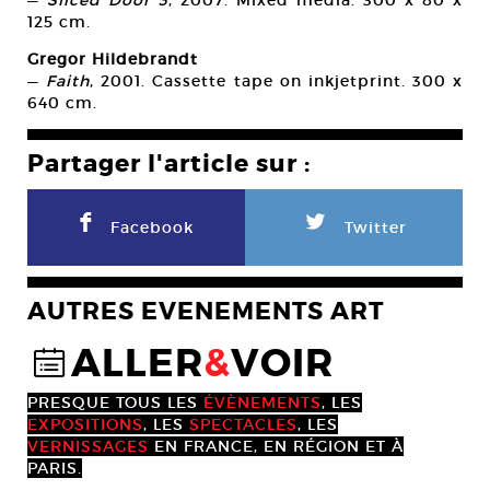
125 cm.
Gregor Hildebrandt
—
Faith
, 2001. Cassette tape on inkjetprint. 300 x
640 cm.
Partager l'article sur :
F
L
Facebook
Twitter
AUTRES EVENEMENTS ART
ALLER
&
VOIR
@
PRESQUE TOUS LES
ÉVÈNEMENTS
, LES
EXPOSITIONS
, LES
SPECTACLES
, LES
VERNISSAGES
EN FRANCE, EN RÉGION ET À
PARIS.