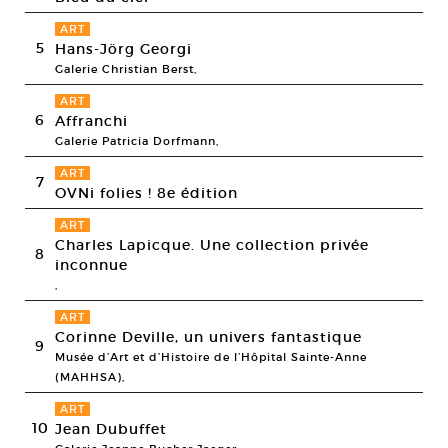
ART
5
Hans-Jörg Georgi
Galerie Christian Berst,
ART
6
Affranchi
Galerie Patricia Dorfmann,
ART
7
OVNi folies ! 8e édition
ART
Charles Lapicque. Une collection privée
8
inconnue
,
ART
Corinne Deville, un univers fantastique
9
Musée d’Art et d’Histoire de l’Hôpital Sainte-Anne
(MAHHSA),
ART
10
Jean Dubuffet