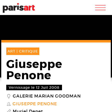
m
ART |
CRITIQUE
Giuseppe
Penone
Vernissage le 12 Juil 2008
GALERIE MARIAN GOODMAN
_
GIUSEPPE PENONE
S
Muriel Denet
P