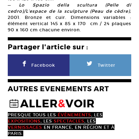
—
Lo Spazio della scultura (Pelle di
cedro)/L’espace de la sculpture (Peau de cèdre)
,
2001. Bronze et cuir. Dimensions variables :
élément vertical 145 x 85 x 170 cm / 24 plaques
90 x 160 cm chacune environ.
Partager l'article sur :
F
L
Facebook
Twitter
AUTRES EVENEMENTS ART
ALLER
&
VOIR
@
PRESQUE TOUS LES
ÉVÈNEMENTS
, LES
EXPOSITIONS
, LES
SPECTACLES
, LES
VERNISSAGES
EN FRANCE, EN RÉGION ET À
PARIS.