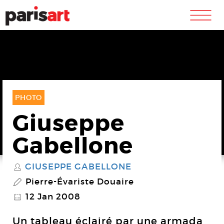
m
PHOTO
Giuseppe
Gabellone
GIUSEPPE GABELLONE
S
Pierre-Évariste Douaire
P
12 Jan 2008
@
Un tableau éclairé par une armada