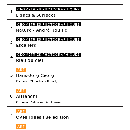
GÉOMÉTRIES PHOTOGRAPHIQUES
1
Lignes & Surfaces
GÉOMÉTRIES PHOTOGRAPHIQUES
2
Nature • André Rouillé
GÉOMÉTRIES PHOTOGRAPHIQUES
3
Escaliers
GÉOMÉTRIES PHOTOGRAPHIQUES
4
Bleu du ciel
ART
5
Hans-Jörg Georgi
Galerie Christian Berst,
ART
6
Affranchi
Galerie Patricia Dorfmann,
ART
7
OVNi folies ! 8e édition
ART