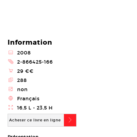
Information
@
2008
2
2-866425-166
\
29 €€
E
288
Z
non
4
Français
}
16,5 L - 23,5 H
b
Acheter ce livre en ligne