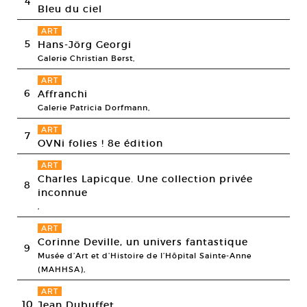
4
Bleu du ciel
ART
5
Hans-Jörg Georgi
Galerie Christian Berst,
ART
6
Affranchi
Galerie Patricia Dorfmann,
ART
7
OVNi folies ! 8e édition
ART
Charles Lapicque. Une collection privée
8
inconnue
,
ART
Corinne Deville, un univers fantastique
9
Musée d’Art et d’Histoire de l’Hôpital Sainte-Anne
(MAHHSA),
ART
10
Jean Dubuffet