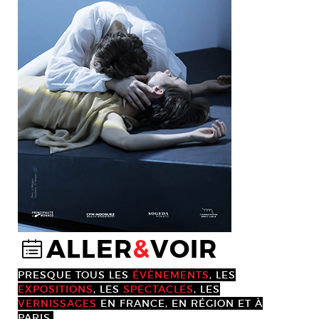
ALLER
&
VOIR
@
PRESQUE TOUS LES
ÉVÈNEMENTS
, LES
EXPOSITIONS
, LES
SPECTACLES
, LES
VERNISSAGES
EN FRANCE, EN RÉGION ET À
PARIS.