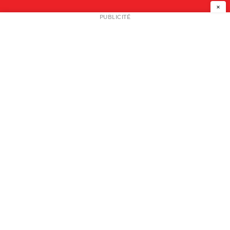
×
NEWSLETTER
PUBLICITÉ
L
A PROPOS
PLAN MEDIA
PARTENAIRES
CONTACT
© 2026 copyright