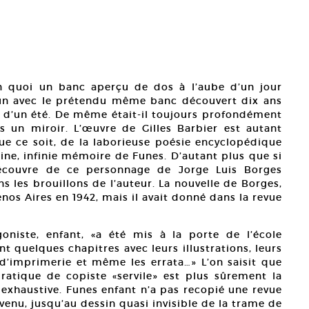
 en quoi un banc aperçu de dos à l’aube d’un jour
un avec le prétendu même banc découvert dix ans
eil d’un été. De même était-il toujours profondément
s un miroir. L’œuvre de Gilles Barbier est autant
 que ce soit, de la laborieuse poésie encyclopédique
ne, infinie mémoire de Funes. D’autant plus que si
découvre de ce personnage de Jorge Luis Borges
les brouillons de l’auteur. La nouvelle de Borges,
enos Aires en 1942, mais il avait donné dans la revue
oniste, enfant, «a été mis à la porte de l’école
t quelques chapitres avec leurs illustrations, leurs
s d’imprimerie et même les errata…» L’on saisit que
atique de copiste «servile» est plus sûrement la
 exhaustive. Funes enfant n’a pas recopié une revue
uvenu, jusqu’au dessin quasi invisible de la trame de