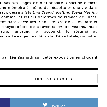
it pas ses Pages de dictionnaire. Chacune d’entre
 d’une mémoire à même de récapituler une vie dans
eaux dessins (
Melting Crowd
;
Melting Town
;
Melting
nt comme les reflets déformés de l’image de Funes,
t dans cette intuition. L’œuvre de Gilles Barbier
 encyclopédie de souvenirs et de visions, mais
grale, ignorant le raccourci, le résumé ou
ar cette exigence intégriste d’être totale, ou nulle.
gé par Léa Bismuth sur cette exposition en cliquant
›
LIRE LA CRITIQUE
L
Twitter