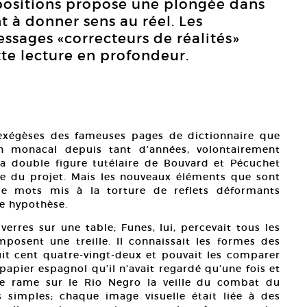
positions propose une plongée dans
ent à donner sens au réel. Les
ssages «correcteurs de réalités»
tte lecture en profondeur.
 exégèses des fameuses pages de dictionnaire que
n monacal depuis tant d’années, volontairement
la double figure tutélaire de Bouvard et Pécuchet
ue du projet. Mais les nouveaux éléments que sont
de mots mis à la torture de reflets déformants
re hypothèse.
verres sur une table; Funes, lui, percevait tous les
omposent une treille. Il connaissait les formes des
uit cent quatre-vingt-deux et pouvait les comparer
papier espagnol qu’il n’avait regardé qu’une fois et
ne rame sur le Rio Negro la veille du combat du
 simples; chaque image visuelle était liée à des