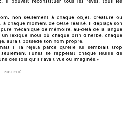
. Il pouvait reconstituer tous les rêves, tous les
 nom, non seulement à chaque objet, créature ou
 à chaque moment de cette réalité. Il déplaça son
 et pure mécanique de mémoire, au-delà de la langue
é un lexique inouï où chaque brin d’herbe, chaque
ge, aurait possédé son nom propre.
ais il la rejeta parce qu’elle lui semblait trop
 seulement Funes se rappelait chaque feuille de
e des fois qu’il l’avait vue ou imaginée.»
PUBLICITÉ