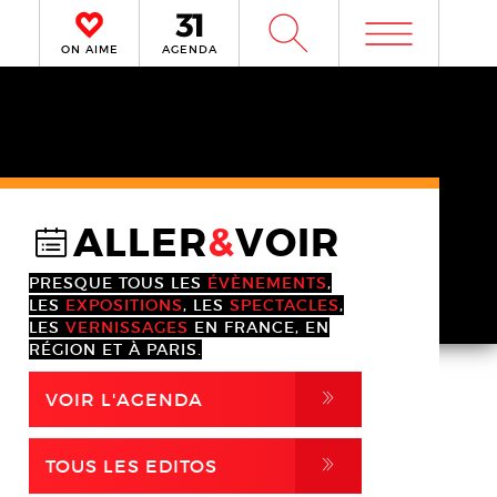
m
W
ON AIME
AGENDA
ALLER
&
VOIR
@
PRESQUE TOUS LES
ÉVÈNEMENTS
,
LES
EXPOSITIONS
, LES
SPECTACLES
,
LES
VERNISSAGES
EN FRANCE, EN
RÉGION ET À PARIS.
,
VOIR L'AGENDA
,
TOUS LES EDITOS