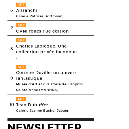
ART
6
Affranchi
Galerie Patricia Dorfmann,
ART
7
OVNi folies ! 8e édition
ART
Charles Lapicque. Une
8
collection privée inconnue
,
ART
Corinne Deville, un univers
9
fantastique
Musée d’Art et d’Histoire de l’Hôpital
Sainte-Anne (MAHHSA),
ART
10
Jean Dubuffet
Galerie Jeanne Bucher Jaeger,
NEWSLETTER