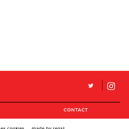
L
CONTACT
es cookies
made by reqst