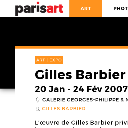
ART
PHOT
ART |
EXPO
Gilles Barbier
20 Jan
-
24 Fév 2007
GALERIE GEORGES-PHILIPPE & 
_
GILLES BARBIER
S
L’œuvre de Gilles Barbier priv