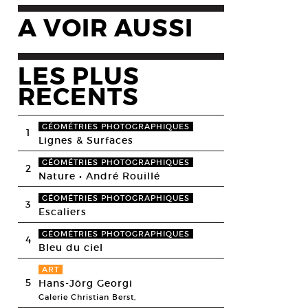
A VOIR AUSSI
LES PLUS
RECENTS
GÉOMÉTRIES PHOTOGRAPHIQUES
1
Lignes & Surfaces
GÉOMÉTRIES PHOTOGRAPHIQUES
2
Nature • André Rouillé
GÉOMÉTRIES PHOTOGRAPHIQUES
3
Escaliers
GÉOMÉTRIES PHOTOGRAPHIQUES
4
Bleu du ciel
ART
5
Hans-Jörg Georgi
Galerie Christian Berst,