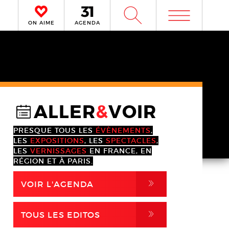
m
W
ON AIME
AGENDA
ALLER
&
VOIR
@
PRESQUE TOUS LES
ÉVÈNEMENTS
,
LES
EXPOSITIONS
, LES
SPECTACLES
,
LES
VERNISSAGES
EN FRANCE, EN
RÉGION ET À PARIS.
,
VOIR L'AGENDA
,
TOUS LES EDITOS