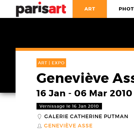
ART
PHOT
ART |
EXPO
Geneviève As
16 Jan
-
06 Mar 2010
Vernissage le 16 Jan 2010
GALERIE CATHERINE PUTMAN
_
GENEVIÈVE ASSE
S