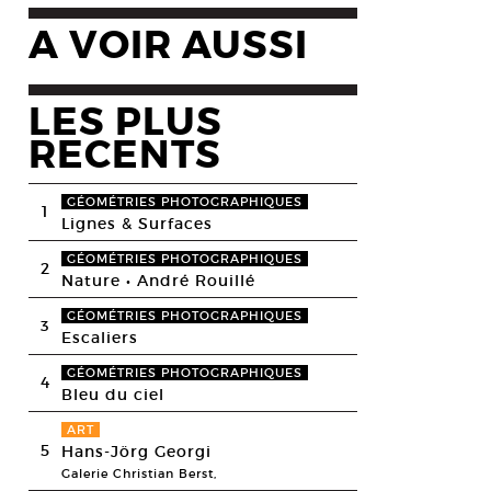
A VOIR AUSSI
LES PLUS
RECENTS
GÉOMÉTRIES PHOTOGRAPHIQUES
1
Lignes & Surfaces
GÉOMÉTRIES PHOTOGRAPHIQUES
2
Nature • André Rouillé
GÉOMÉTRIES PHOTOGRAPHIQUES
3
Escaliers
GÉOMÉTRIES PHOTOGRAPHIQUES
4
Bleu du ciel
ART
5
Hans-Jörg Georgi
Galerie Christian Berst,