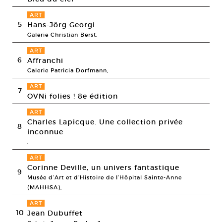
ART
5
Hans-Jörg Georgi
Galerie Christian Berst,
ART
6
Affranchi
Galerie Patricia Dorfmann,
ART
7
OVNi folies ! 8e édition
ART
Charles Lapicque. Une collection privée
8
inconnue
,
ART
Corinne Deville, un univers fantastique
9
Musée d’Art et d’Histoire de l’Hôpital Sainte-Anne
(MAHHSA),
ART
10
Jean Dubuffet