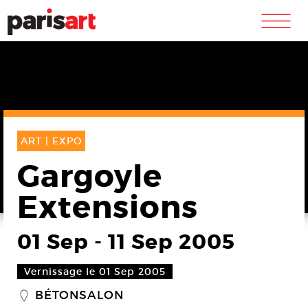
m
ART |
EXPO
Gargoyle
Extensions
01 Sep
-
11 Sep 2005
Vernissage le 01 Sep 2005
BÉTONSALON
_