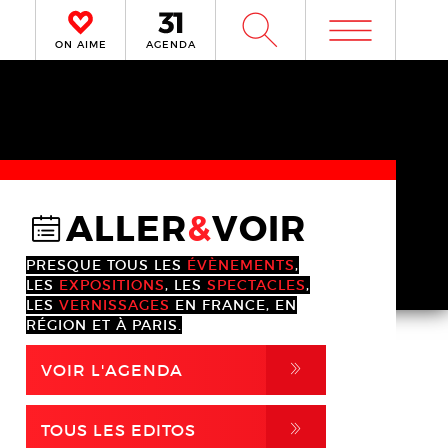
m
W
ON AIME
AGENDA
ALLER
&
VOIR
@
PRESQUE TOUS LES
ÉVÈNEMENTS
,
LES
EXPOSITIONS
, LES
SPECTACLES
,
LES
VERNISSAGES
EN FRANCE, EN
RÉGION ET À PARIS.
,
VOIR L'AGENDA
,
TOUS LES EDITOS