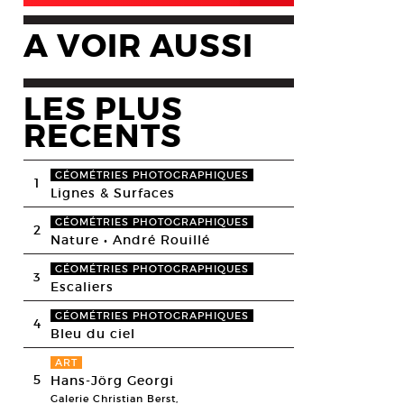
A VOIR AUSSI
LES PLUS
RECENTS
GÉOMÉTRIES PHOTOGRAPHIQUES
1
Lignes & Surfaces
GÉOMÉTRIES PHOTOGRAPHIQUES
2
Nature • André Rouillé
GÉOMÉTRIES PHOTOGRAPHIQUES
3
Escaliers
GÉOMÉTRIES PHOTOGRAPHIQUES
4
Bleu du ciel
ART
5
Hans-Jörg Georgi
Galerie Christian Berst,