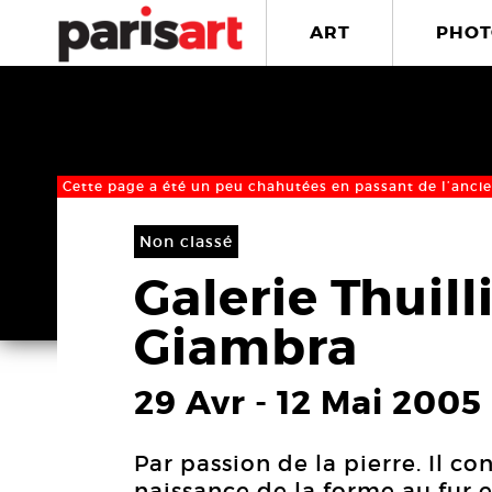
ART
PHOT
Cette page a été un peu chahutées en passant de l’ancie
Non classé
Galerie Thuill
Giambra
29 Avr
-
12 Mai 2005
Par passion de la pierre. Il co
naissance de la forme au fur e