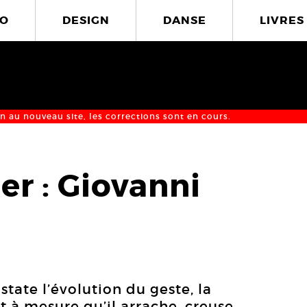
O
DESIGN
DANSE
LIVRES
n au nouveau site, les corrections sont en cours.
ier : Giovanni
nstate l’évolution du geste, la
t à mesure qu’il arrache, creuse,