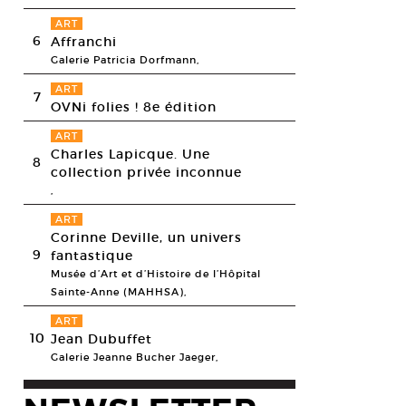
ART
6
Affranchi
Galerie Patricia Dorfmann,
ART
7
OVNi folies ! 8e édition
ART
Charles Lapicque. Une
8
collection privée inconnue
,
ART
Corinne Deville, un univers
9
fantastique
Musée d’Art et d’Histoire de l’Hôpital
Sainte-Anne (MAHHSA),
ART
10
Jean Dubuffet
Galerie Jeanne Bucher Jaeger,