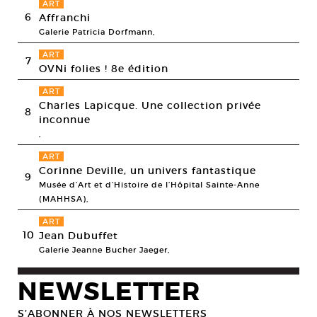
ART
6
Affranchi
Galerie Patricia Dorfmann,
ART
7
OVNi folies ! 8e édition
ART
Charles Lapicque. Une collection privée
8
inconnue
,
ART
Corinne Deville, un univers fantastique
9
Musée d’Art et d’Histoire de l’Hôpital Sainte-Anne
(MAHHSA),
ART
10
Jean Dubuffet
Galerie Jeanne Bucher Jaeger,
NEWSLETTER
S’ABONNER À NOS NEWSLETTERS