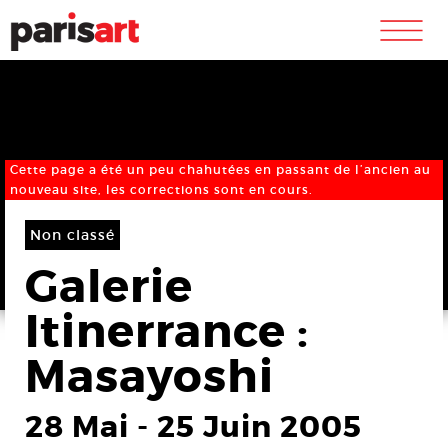
m
Cette page a été un peu chahutées en passant de l’ancien au
nouveau site, les corrections sont en cours.
Non classé
Galerie
Itinerrance :
Masayoshi
28 Mai
-
25 Juin 2005