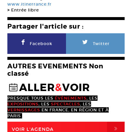
www.itinerrance.fr
>
Entrée libre
Partager l'article sur :
F
L
Facebook
Twitter
AUTRES EVENEMENTS Non
classé
ALLER
&
VOIR
@
PRESQUE TOUS LES
ÉVÈNEMENTS
, LES
EXPOSITIONS
, LES
SPECTACLES
, LES
VERNISSAGES
EN FRANCE, EN RÉGION ET À
PARIS.
,
VOIR L'AGENDA