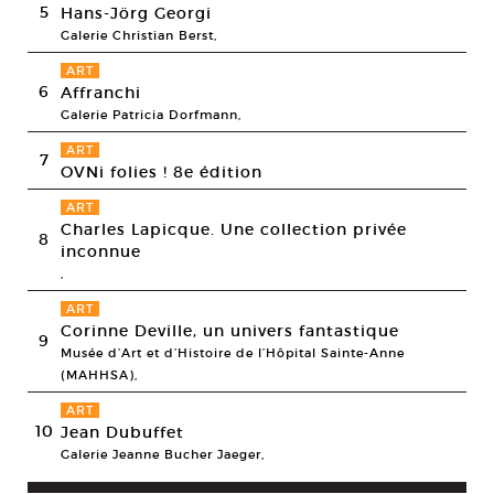
5
Hans-Jörg Georgi
Galerie Christian Berst,
ART
6
Affranchi
Galerie Patricia Dorfmann,
ART
7
OVNi folies ! 8e édition
ART
Charles Lapicque. Une collection privée
8
inconnue
,
ART
Corinne Deville, un univers fantastique
9
Musée d’Art et d’Histoire de l’Hôpital Sainte-Anne
(MAHHSA),
ART
10
Jean Dubuffet
Galerie Jeanne Bucher Jaeger,