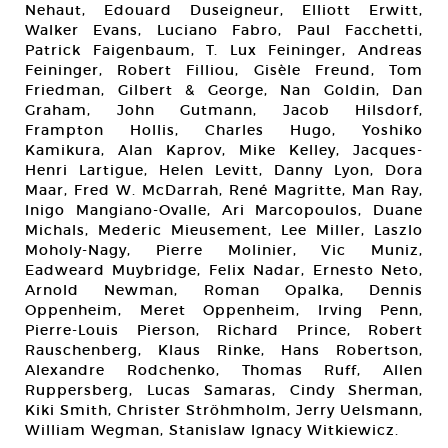
Nehaut, Edouard Duseigneur, Elliott Erwitt,
Walker Evans, Luciano Fabro, Paul Facchetti,
Patrick Faigenbaum, T. Lux Feininger, Andreas
Feininger, Robert Filliou, Gisèle Freund, Tom
Friedman, Gilbert & George, Nan Goldin, Dan
Graham, John Gutmann, Jacob Hilsdorf,
Frampton Hollis, Charles Hugo, Yoshiko
Kamikura, Alan Kaprov, Mike Kelley, Jacques-
Henri Lartigue, Helen Levitt, Danny Lyon, Dora
Maar, Fred W. McDarrah, René Magritte, Man Ray,
Inigo Mangiano-Ovalle, Ari Marcopoulos, Duane
Michals, Mederic Mieusement, Lee Miller, Laszlo
Moholy-Nagy, Pierre Molinier, Vic Muniz,
Eadweard Muybridge, Felix Nadar, Ernesto Neto,
Arnold Newman, Roman Opalka, Dennis
Oppenheim, Meret Oppenheim, Irving Penn,
Pierre-Louis Pierson, Richard Prince, Robert
Rauschenberg, Klaus Rinke, Hans Robertson,
Alexandre Rodchenko, Thomas Ruff, Allen
Ruppersberg, Lucas Samaras, Cindy Sherman,
Kiki Smith, Christer Ströhmholm, Jerry Uelsmann,
William Wegman, Stanislaw Ignacy Witkiewicz.