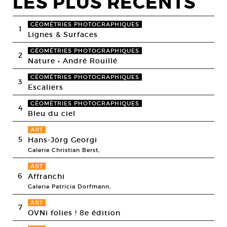
LES PLUS RECENTS
GÉOMÉTRIES PHOTOGRAPHIQUES
1
Lignes & Surfaces
GÉOMÉTRIES PHOTOGRAPHIQUES
2
Nature • André Rouillé
GÉOMÉTRIES PHOTOGRAPHIQUES
3
Escaliers
GÉOMÉTRIES PHOTOGRAPHIQUES
4
Bleu du ciel
ART
5
Hans-Jörg Georgi
Galerie Christian Berst,
ART
6
Affranchi
Galerie Patricia Dorfmann,
ART
7
OVNi folies ! 8e édition