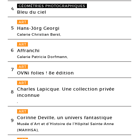
GÉOMÉTRIES PHOTOGRAPHIQUES
4
Bleu du ciel
ART
5
Hans-Jörg Georgi
Galerie Christian Berst,
ART
6
Affranchi
Galerie Patricia Dorfmann,
ART
7
OVNi folies ! 8e édition
ART
Charles Lapicque. Une collection privée
8
inconnue
,
ART
Corinne Deville, un univers fantastique
9
Musée d’Art et d’Histoire de l’Hôpital Sainte-Anne
(MAHHSA),