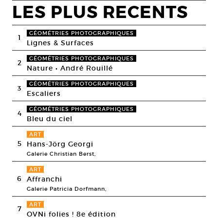
LES PLUS RECENTS
GÉOMÉTRIES PHOTOGRAPHIQUES
1
Lignes & Surfaces
GÉOMÉTRIES PHOTOGRAPHIQUES
2
Nature • André Rouillé
GÉOMÉTRIES PHOTOGRAPHIQUES
3
Escaliers
GÉOMÉTRIES PHOTOGRAPHIQUES
4
Bleu du ciel
ART
5
Hans-Jörg Georgi
Galerie Christian Berst,
ART
6
Affranchi
Galerie Patricia Dorfmann,
ART
7
OVNi folies ! 8e édition