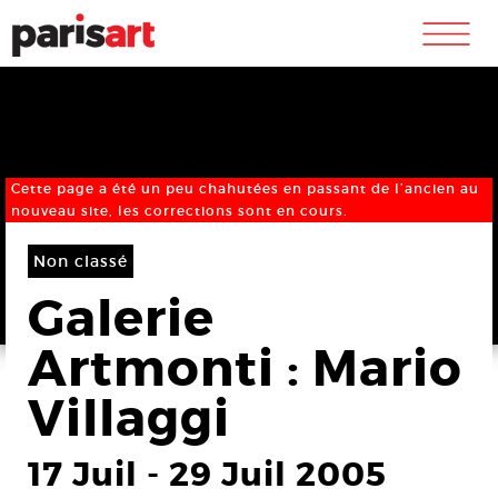
m
Cette page a été un peu chahutées en passant de l’ancien au
nouveau site, les corrections sont en cours.
Non classé
Galerie
Artmonti : Mario
Villaggi
17 Juil
-
29 Juil 2005