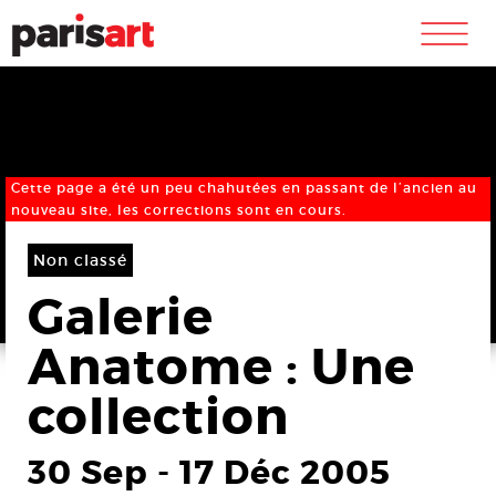
m
Cette page a été un peu chahutées en passant de l’ancien au
nouveau site, les corrections sont en cours.
Non classé
Galerie
Anatome : Une
collection
30 Sep
-
17 Déc 2005