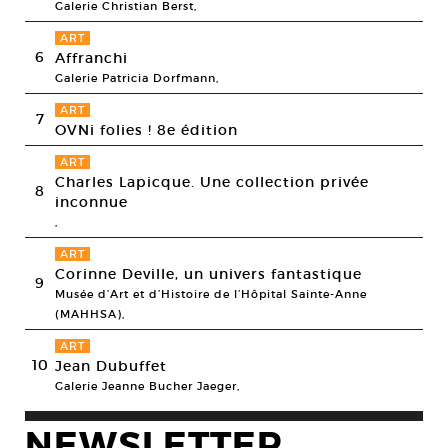
Galerie Christian Berst,
ART
6
Affranchi
Galerie Patricia Dorfmann,
ART
7
OVNi folies ! 8e édition
ART
Charles Lapicque. Une collection privée
8
inconnue
,
ART
Corinne Deville, un univers fantastique
9
Musée d’Art et d’Histoire de l’Hôpital Sainte-Anne
(MAHHSA),
ART
10
Jean Dubuffet
Galerie Jeanne Bucher Jaeger,
NEWSLETTER