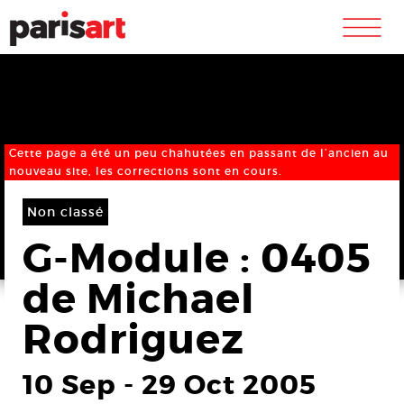
m
Cette page a été un peu chahutées en passant de l’ancien au
nouveau site, les corrections sont en cours.
Non classé
G-Module : 0405
de Michael
Rodriguez
10 Sep
-
29 Oct 2005