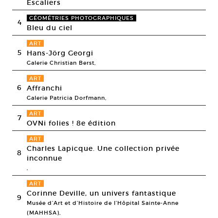
Escaliers
GÉOMÉTRIES PHOTOGRAPHIQUES
4
Bleu du ciel
ART
5
Hans-Jörg Georgi
Galerie Christian Berst,
ART
6
Affranchi
Galerie Patricia Dorfmann,
ART
7
OVNi folies ! 8e édition
ART
Charles Lapicque. Une collection privée
8
inconnue
,
ART
Corinne Deville, un univers fantastique
9
Musée d’Art et d’Histoire de l’Hôpital Sainte-Anne
(MAHHSA),