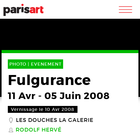
m
PHOTO |
EVENEMENT
Fulgurance
11 Avr
-
05 Juin 2008
Vernissage le 10 Avr 2008
LES DOUCHES LA GALERIE
_
RODOLF HERVÉ
S