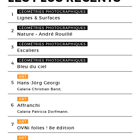
GÉOMÉTRIES PHOTOGRAPHIQUES
1
Lignes & Surfaces
GÉOMÉTRIES PHOTOGRAPHIQUES
2
Nature • André Rouillé
GÉOMÉTRIES PHOTOGRAPHIQUES
3
Escaliers
GÉOMÉTRIES PHOTOGRAPHIQUES
4
Bleu du ciel
ART
5
Hans-Jörg Georgi
Galerie Christian Berst,
ART
6
Affranchi
Galerie Patricia Dorfmann,
ART
7
OVNi folies ! 8e édition
ART