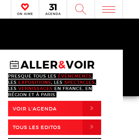
m
W
ON AIME
AGENDA
ALLER
&
VOIR
@
PRESQUE TOUS LES
ÉVÈNEMENTS
,
LES
EXPOSITIONS
, LES
SPECTACLES
,
LES
VERNISSAGES
EN FRANCE, EN
RÉGION ET À PARIS.
,
VOIR L'AGENDA
,
TOUS LES EDITOS