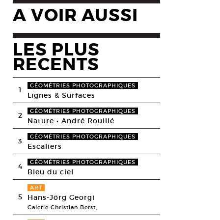
A VOIR AUSSI
LES PLUS
RECENTS
GÉOMÉTRIES PHOTOGRAPHIQUES
1
Lignes & Surfaces
GÉOMÉTRIES PHOTOGRAPHIQUES
2
Nature • André Rouillé
GÉOMÉTRIES PHOTOGRAPHIQUES
3
Escaliers
GÉOMÉTRIES PHOTOGRAPHIQUES
4
Bleu du ciel
ART
5
Hans-Jörg Georgi
Galerie Christian Berst,