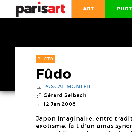
ART
PHOT
PHOTO
Fûdo
PASCAL MONTEIL
S
Gérard Selbach
P
12 Jan 2008
@
Japon imaginaire, entre tradi
exotisme, fait d’un amas sync