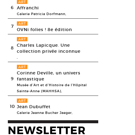
ART
6
Affranchi
Galerie Patricia Dorfmann,
ART
7
OVNi folies ! 8e édition
ART
Charles Lapicque. Une
8
collection privée inconnue
,
ART
Corinne Deville, un univers
9
fantastique
Musée d’Art et d’Histoire de l’Hôpital
Sainte-Anne (MAHHSA),
ART
10
Jean Dubuffet
Galerie Jeanne Bucher Jaeger,
NEWSLETTER