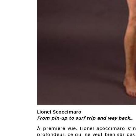
Lionel Scoccimaro
From pin-up to surf trip and way back…
À première vue, Lionel Scoccimaro s’in
profondeur, ce qui ne veut bien sûr pas 