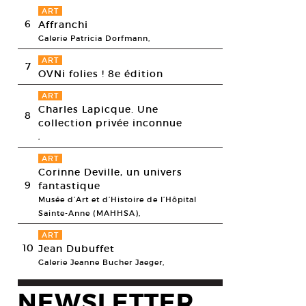
ART
6
Affranchi
Galerie Patricia Dorfmann,
ART
7
OVNi folies ! 8e édition
ART
Charles Lapicque. Une
8
collection privée inconnue
,
ART
Corinne Deville, un univers
9
fantastique
Musée d’Art et d’Histoire de l’Hôpital
Sainte-Anne (MAHHSA),
ART
10
Jean Dubuffet
Galerie Jeanne Bucher Jaeger,
NEWSLETTER