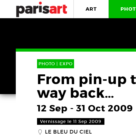
ART
PHOT
PHOTO |
EXPO
From pin-up t
way back…
12 Sep
-
31 Oct 2009
Vernissage le 11 Sep 2009
LE BLEU DU CIEL
_