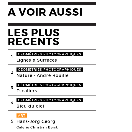
A VOIR AUSSI
LES PLUS
RECENTS
GÉOMÉTRIES PHOTOGRAPHIQUES
1
Lignes & Surfaces
GÉOMÉTRIES PHOTOGRAPHIQUES
2
Nature • André Rouillé
GÉOMÉTRIES PHOTOGRAPHIQUES
3
Escaliers
GÉOMÉTRIES PHOTOGRAPHIQUES
4
Bleu du ciel
ART
5
Hans-Jörg Georgi
Galerie Christian Berst,