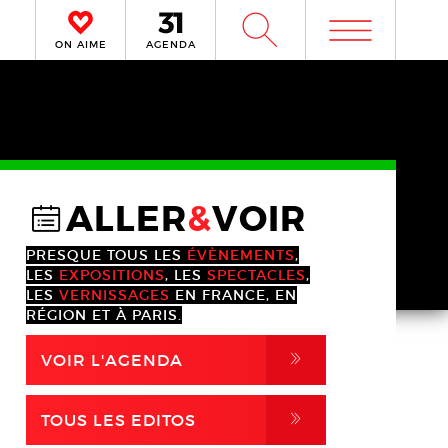
m
W
ON AIME
AGENDA
ALLER
&
VOIR
@
PRESQUE TOUS LES
ÉVÈNEMENTS
,
LES
EXPOSITIONS
, LES
SPECTACLES
,
LES
VERNISSAGES
EN FRANCE, EN
RÉGION ET À PARIS.
,
VOIR L'AGENDA
,
TOUS LES EDITOS