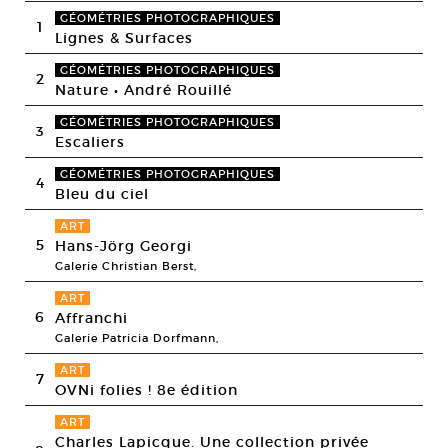
GÉOMÉTRIES PHOTOGRAPHIQUES
1
Lignes & Surfaces
GÉOMÉTRIES PHOTOGRAPHIQUES
2
Nature • André Rouillé
GÉOMÉTRIES PHOTOGRAPHIQUES
3
Escaliers
GÉOMÉTRIES PHOTOGRAPHIQUES
4
Bleu du ciel
ART
5
Hans-Jörg Georgi
Galerie Christian Berst,
ART
6
Affranchi
Galerie Patricia Dorfmann,
ART
7
OVNi folies ! 8e édition
ART
Charles Lapicque. Une collection privée