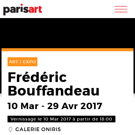
m
ART |
EXPO
Frédéric
Bouffandeau
10 Mar
-
29 Avr 2017
Vernissage le 10 Mar 2017 à partir de 18:00
GALERIE ONIRIS
_