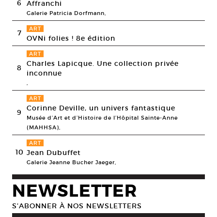
6
Affranchi
Galerie Patricia Dorfmann,
ART
7
OVNi folies ! 8e édition
ART
Charles Lapicque. Une collection privée
8
inconnue
,
ART
Corinne Deville, un univers fantastique
9
Musée d’Art et d’Histoire de l’Hôpital Sainte-Anne
(MAHHSA),
ART
10
Jean Dubuffet
Galerie Jeanne Bucher Jaeger,
NEWSLETTER
S’ABONNER À NOS NEWSLETTERS