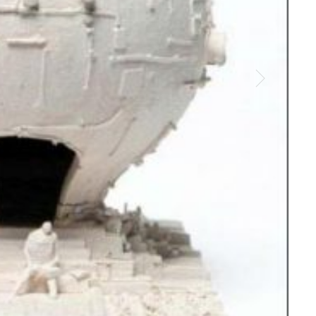
Fred
Court