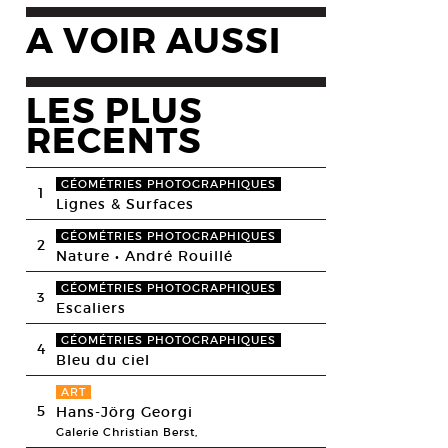
A VOIR AUSSI
LES PLUS
RECENTS
GÉOMÉTRIES PHOTOGRAPHIQUES
1
Lignes & Surfaces
GÉOMÉTRIES PHOTOGRAPHIQUES
2
Nature • André Rouillé
GÉOMÉTRIES PHOTOGRAPHIQUES
3
Escaliers
GÉOMÉTRIES PHOTOGRAPHIQUES
4
Bleu du ciel
ART
5
Hans-Jörg Georgi
Galerie Christian Berst,