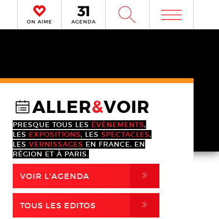
m
W
ON AIME
AGENDA
ALLER
&
VOIR
@
PRESQUE TOUS LES
ÉVÈNEMENTS
,
LES
EXPOSITIONS
, LES
SPECTACLES
,
LES
VERNISSAGES
EN FRANCE, EN
RÉGION ET À PARIS.
,
VOIR L'AGENDA
,
TOUS LES EDITOS