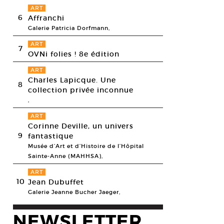
ART
6
Affranchi
Galerie Patricia Dorfmann,
ART
7
OVNi folies ! 8e édition
ART
Charles Lapicque. Une
8
collection privée inconnue
,
ART
Corinne Deville, un univers
9
fantastique
Musée d’Art et d’Histoire de l’Hôpital
 Biesmans,
Villa Piccaya Equatoriale,
2012. Céramique. 26 x 19 x 9,5 cm.
Sainte-Anne (MAHHSA),
esy Air de Paris, Paris, © Fred Biesmans
ART
10
Jean Dubuffet
Galerie Jeanne Bucher Jaeger,
NEWSLETTER