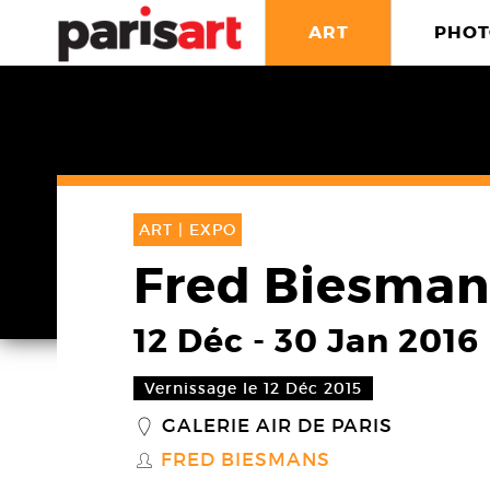
ART
PHOT
ART |
EXPO
Fred Biesman
12 Déc
-
30 Jan 2016
Vernissage le 12 Déc 2015
GALERIE AIR DE PARIS
_
FRED BIESMANS
S