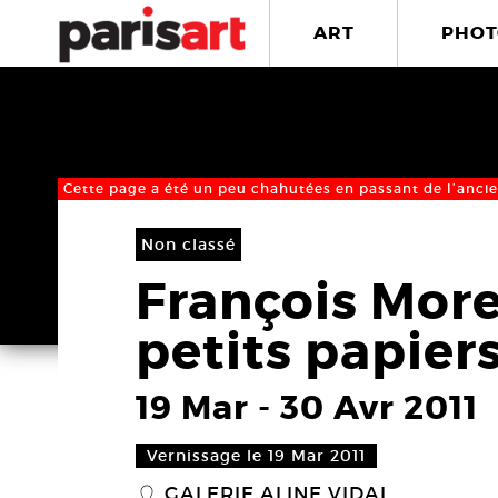
ART
PHOT
Cette page a été un peu chahutées en passant de l’ancie
Non classé
François More
petits papier
19 Mar
-
30 Avr 2011
Vernissage le 19 Mar 2011
GALERIE ALINE VIDAL
_