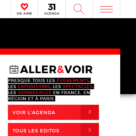
m
W
ON AIME
AGENDA
ALLER
&
VOIR
@
PRESQUE TOUS LES
ÉVÈNEMENTS
,
LES
EXPOSITIONS
, LES
SPECTACLES
,
LES
VERNISSAGES
EN FRANCE, EN
RÉGION ET À PARIS.
,
VOIR L'AGENDA
,
TOUS LES EDITOS