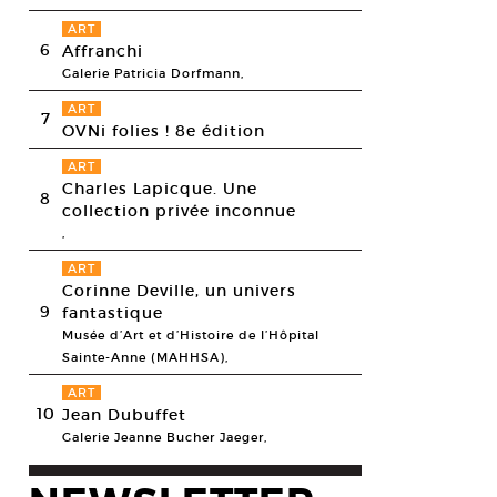
ART
6
Affranchi
Galerie Patricia Dorfmann,
ART
7
OVNi folies ! 8e édition
ART
Charles Lapicque. Une
8
collection privée inconnue
,
ART
Corinne Deville, un univers
9
fantastique
Musée d’Art et d’Histoire de l’Hôpital
Sainte-Anne (MAHHSA),
ois Morellet, π piquant 2, 1=3°, dessin suite de π piquant 1, 1=3° (n°04
apier (Arches aquarelle) sur comacel sous boîte plexi. 46 x 61 cm
ART
esy Galerie Aline Vidal © François Morellet
10
Jean Dubuffet
Galerie Jeanne Bucher Jaeger,