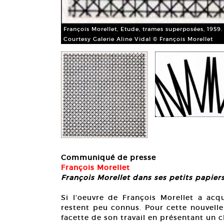
François Morellet, Etude, trames superposées, 1959. 
Courtesy Galerie Aline Vidal © François Morellet
Communiqué de presse
François Morellet
François Morellet dans ses petits papier
Si l’oeuvre de François Morellet a acq
restent peu connus. Pour cette nouvelle 
facette de son travail en présentant un c