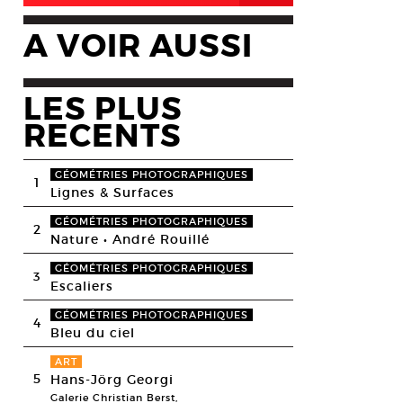
A VOIR AUSSI
LES PLUS
RECENTS
GÉOMÉTRIES PHOTOGRAPHIQUES
1
Lignes & Surfaces
GÉOMÉTRIES PHOTOGRAPHIQUES
2
Nature • André Rouillé
GÉOMÉTRIES PHOTOGRAPHIQUES
3
Escaliers
GÉOMÉTRIES PHOTOGRAPHIQUES
4
Bleu du ciel
ART
5
Hans-Jörg Georgi
Galerie Christian Berst,