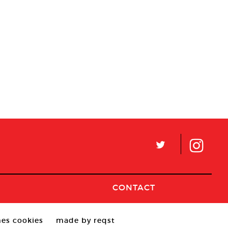
L
CONTACT
es cookies
made by reqst