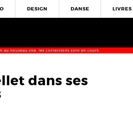
O
DESIGN
DANSE
LIVRES
n au nouveau site, les corrections sont en cours.
llet dans ses
s