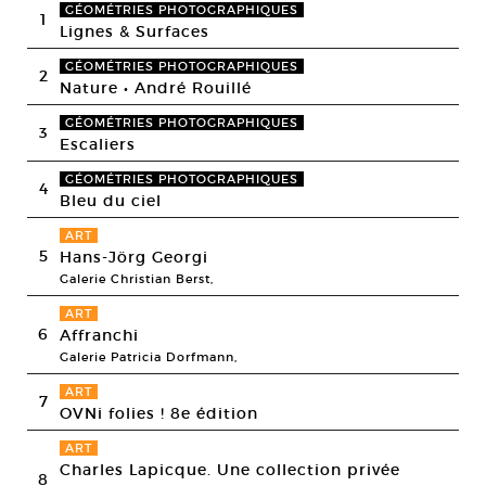
GÉOMÉTRIES PHOTOGRAPHIQUES
1
Lignes & Surfaces
GÉOMÉTRIES PHOTOGRAPHIQUES
2
Nature • André Rouillé
GÉOMÉTRIES PHOTOGRAPHIQUES
3
Escaliers
GÉOMÉTRIES PHOTOGRAPHIQUES
4
Bleu du ciel
ART
5
Hans-Jörg Georgi
Galerie Christian Berst,
ART
6
Affranchi
Galerie Patricia Dorfmann,
ART
7
OVNi folies ! 8e édition
ART
Charles Lapicque. Une collection privée
8