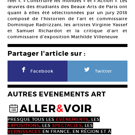
réel », « Construire les mondes » et « Action ». Les
œuvres des étudiants des Beaux-Arts de Paris ont
quant à elles été sélectionnées par un jury 2018
composé de l’historien de l’art et commissaire
Dominique Radrizzani, les artistes Virginie Yassef
et Samuel Richardot et la critique d’art et
commissaire d’exposition Mathilde Villeneuve.
Partager l'article sur :
F
L
Facebook
Twitter
AUTRES EVENEMENTS ART
ALLER
&
VOIR
@
PRESQUE TOUS LES
ÉVÈNEMENTS
, LES
EXPOSITIONS
, LES
SPECTACLES
, LES
VERNISSAGES
EN FRANCE, EN RÉGION ET À