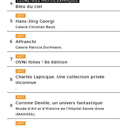
GÉOMÉTRIES PHOTOGRAPHIQUES
4
Bleu du ciel
ART
5
Hans-Jörg Georgi
Galerie Christian Berst,
ART
6
Affranchi
Galerie Patricia Dorfmann,
ART
7
OVNi folies ! 8e édition
ART
Charles Lapicque. Une collection privée
8
inconnue
,
ART
Corinne Deville, un univers fantastique
9
Musée d’Art et d’Histoire de l’Hôpital Sainte-Anne
(MAHHSA),
ART